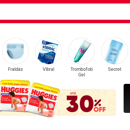
ca
isa?
em Destaque
Fraldas
Vibral
Trombofob
Secret
Gel