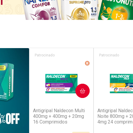
Patrocinado
Patrocinado
Medicamento De Refer
COMPRAR
COM
(52)
(4
Antigripal Naldecon Multi
Antigripal Naldec
400mg + 400mg + 20mg
Noite 800mg + 
16 Comprimidos
4mg 24 comprim