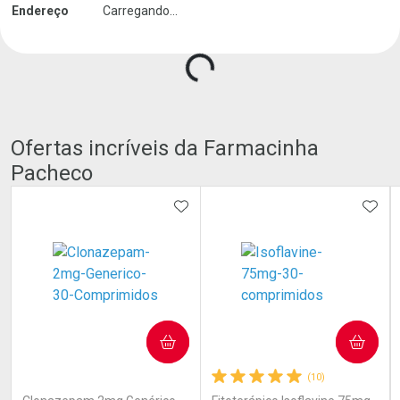
Carregando produtos do seller...
Endereço
Carregando...
Ofertas incríveis da Farmacinha
Pacheco
ADICIONAR AOS FAVORITOS
ADIC
COMPRAR
COMPRAR
(0)
(10)