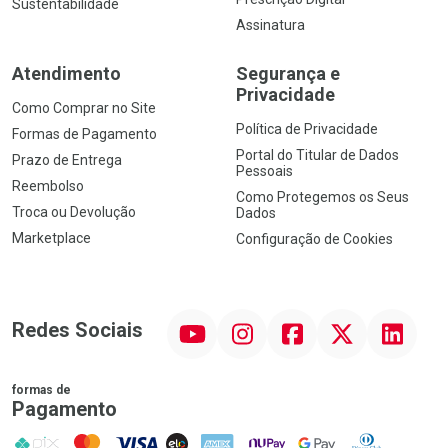
Sustentabilidade
Assinatura
Atendimento
Segurança e
Privacidade
Como Comprar no Site
Política de Privacidade
Formas de Pagamento
Portal do Titular de Dados
Prazo de Entrega
Pessoais
Reembolso
Como Protegemos os Seus
Troca ou Devolução
Dados
Marketplace
Configuração de Cookies
YouTube
Instagram
Facebook
Twitter
Linkedin
Redes Sociais
formas de
Pagamento
PIX
MasterCard
VISA
ELO
AMEX
NuPay
Google Pay
Diners Club