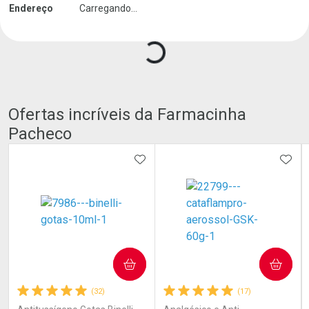
Carregando produtos do seller...
Endereço
Carregando...
Ofertas incríveis da Farmacinha
Pacheco
ADICIONAR AOS FAVORITOS
ADIC
COMPRAR
COMPRAR
(32)
(17)