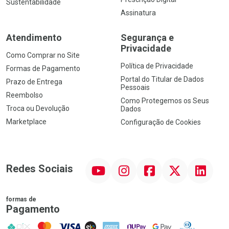
Sustentabilidade
Assinatura
Atendimento
Segurança e
Privacidade
Como Comprar no Site
Política de Privacidade
Formas de Pagamento
Portal do Titular de Dados
Prazo de Entrega
Pessoais
Reembolso
Como Protegemos os Seus
Troca ou Devolução
Dados
Marketplace
Configuração de Cookies
YouTube
Instagram
Facebook
Twitter
Linkedin
Redes Sociais
formas de
Pagamento
PIX
MasterCard
VISA
ELO
AMEX
NuPay
Google Pay
Diners Club