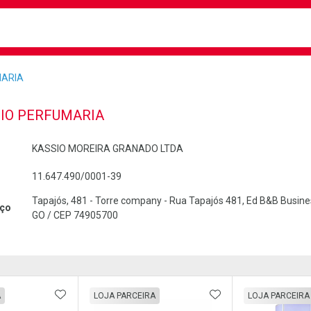
busca
isa?
MARIA
IO PERFUMARIA
KASSIO MOREIRA GRANADO LTDA
11.647.490/0001-39
Tapajós, 481 - Torre company - Rua Tapajós 481, Ed B&B Business,
ço
GO / CEP 74905700
FAVORITOS
ADICIONAR AOS FAVORITOS
ADICIONAR AOS 
A
LOJA PARCEIRA
LOJA PARCEIRA