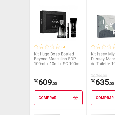
(0)
Kit Hugo Boss Bottled
Kit Issey Mi
Beyond Masculino EDP
D'Issey Masc
100ml + 10ml + SG 100ml
de Toilette 1
NULO
Desodorante 
R$ 799,00
609
635
R$
R$
,00
,00
COMPRAR
COMPRAR