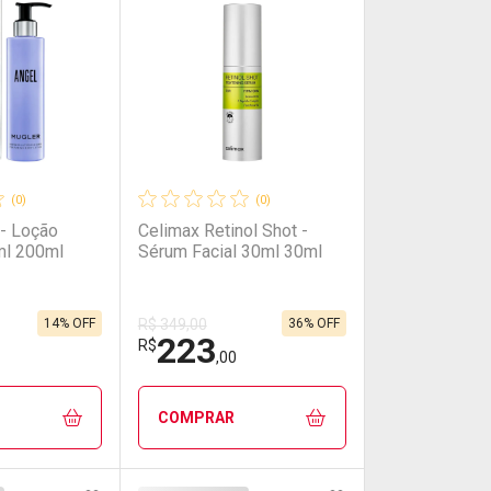
(0)
(0)
 - Loção
Celimax Retinol Shot -
ml 200ml
Sérum Facial 30ml 30ml
14% OFF
36% OFF
R$ 349,00
223
R$
,00
COMPRAR