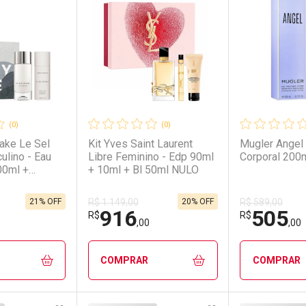
(0)
(0)
yake Le Sel
Kit Yves Saint Laurent
Mugler Angel
ulino - Eau
Libre Feminino - Edp 90ml
Corporal 200
00ml +
+ 10ml + Bl 50ml NULO
150ml Kit
21% OFF
20% OFF
R$ 1.149,00
R$ 589,00
916
505
R$
R$
,00
,00
COMPRAR
COMPRAR