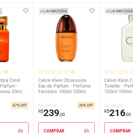
FAVORITOS
ADICIONAR AOS FAVORITOS
ADICIONAR AOS 
FECHAR
FECHAR
FECHAR
FECHAR
A
LOJA PARCEIRA
LOJA PARCEIRA
rio
os
Laboratório
Por Menos
Laborató
Por Men
(0)
(0)
bra Coral
Calvin Klein Obsession
Calvin Klein 
 Parfum -
Eau de Parfum - Perfume
Toilette - Pe
inino 30ml
Feminino 100ml 100ml
100ml 100ml
67% OFF
20% OFF
R$ 299,00
R$ 289,00
239
216
conto
Ativar Desconto
Ativar Desc
R$
R$
,00
,00
em Desconto
em Desconto
Comprar sem Desconto
Comprar sem Desconto
Comprar s
Comprar s
COMPRAR
COMPRAR