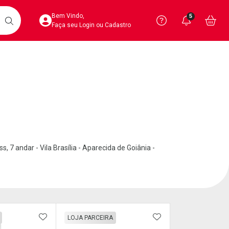
Acesse sua Conta
Precisa de 
Notific
Aces
Bem Vindo,
5
Você po
notifica
Vo
it
BUSCAR
Ver Recursos 
Faça seu Login ou Cadastro
Atendimento ao 
Central de Ajud
Televendas
4020-4404
 7 andar - Vila Brasília - Aparecida de Goiânia -
FAVORITOS
ADICIONAR AOS FAVORITOS
ADICIONAR AOS 
LOJA PARCEIRA