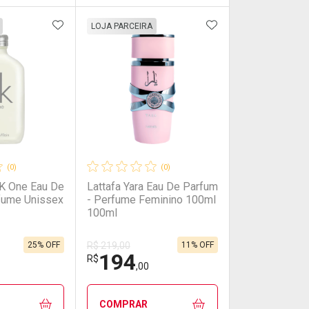
FAVORITOS
ADICIONAR AOS FAVORITOS
ADICIONAR AOS 
FECHAR
FECHAR
FECHAR
FECHAR
LOJA PARCEIRA
rio
os
Laboratório
Por Menos
(0)
(0)
CK One Eau De
Lattafa Yara Eau De Parfum
rfume Unissex
- Perfume Feminino 100ml
100ml
25% OFF
11% OFF
R$ 219,00
194
onto
Ativar Desconto
R$
,00
em Desconto
em Desconto
Comprar sem Desconto
Comprar sem Desconto
COMPRAR