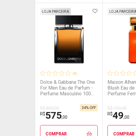
ADICIONAR AOS 
FECHAR
FECHAR
LOJA PARCEIRA
LOJA PARCEIR
Laboratório
Por Menos
Laborató
Por Men
(0)
Dolce & Gabbana The One
Maison Alham
For Men Eau de Parfum -
Blush Eau de
Perfume Masculino 100ml
Perfume Fem
100ml
30ml
34% OFF
R$ 869,00
R$ 150,00
575
49
Ativar Desconto
Ativar Des
R$
R$
,00
,00
Comprar sem Desconto
Comprar sem Desconto
Comprar s
Comprar s
COMPRAR
COMPRAR