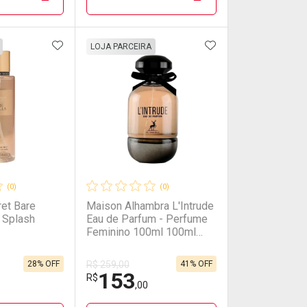
00/cada
00/cada
Por R$ 657,00/cada
Por R$ 657,00/cada
FAVORITOS
ADICIONAR AOS FAVORITOS
ADICIONAR AOS 
FECHAR
FECHAR
FECHAR
FECHAR
LOJA PARCEIRA
rio
os
Laboratório
Por Menos
(0)
(0)
ret Bare
Maison Alhambra L'Intrude
y Splash
Eau de Parfum - Perfume
Feminino 100ml 100ml
100ml
28% OFF
41% OFF
R$ 259,00
153
onto
Ativar Desconto
R$
,00