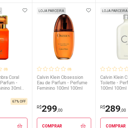
FAVORITOS
ADICIONAR AOS FAVORITOS
ADICIONAR AOS 
FECHAR
FECHAR
FECHAR
FECHAR
A
LOJA PARCEIRA
LOJA PARCEIRA
rio
os
Laboratório
Por Menos
Laborató
Por Men
(0)
(0)
bra Coral
Calvin Klein Obsession
Calvin Klein 
 Parfum -
Eau de Parfum - Perfume
Toilette - Pe
inino 30ml
Feminino 100ml 100ml
100ml 100ml
67% OFF
299
289
conto
Ativar Desconto
Ativar Desc
R$
R$
,00
,00
em Desconto
em Desconto
Comprar sem Desconto
Comprar sem Desconto
Comprar s
Comprar s
COMPRAR
COMPRAR