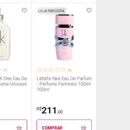
FAVORITOS
ADICIONAR AOS FAVORITOS
ADICIONAR AOS 
FECHAR
FECHAR
FECHAR
FECHAR
LOJA PARCEIRA
rio
os
Laboratório
Por Menos
(0)
(0)
CK One Eau De
Lattafa Yara Eau De Parfum
rfume Unissex
- Perfume Feminino 100ml
100ml
211
onto
Ativar Desconto
R$
,00
em Desconto
em Desconto
Comprar sem Desconto
Comprar sem Desconto
COMPRAR