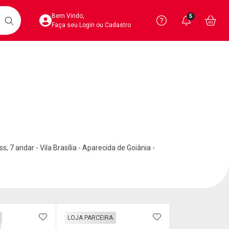
Acesse sua Conta
Precisa de 
Notific
Aces
Bem Vindo,
5
Você po
notifica
Vo
it
BUSCAR
Ver Recursos 
Faça seu Login ou Cadastro
Atendimento ao 
Central de Ajud
Televendas
4020-4404
 7 andar - Vila Brasília - Aparecida de Goiânia -
FAVORITOS
ADICIONAR AOS FAVORITOS
ADICIONAR AOS 
LOJA PARCEIRA