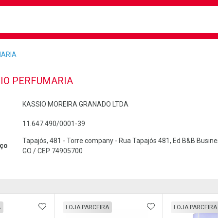
busca
isa?
MARIA
IO PERFUMARIA
KASSIO MOREIRA GRANADO LTDA
11.647.490/0001-39
Tapajós, 481 - Torre company - Rua Tapajós 481, Ed B&B Business,
ço
GO / CEP 74905700
FAVORITOS
ADICIONAR AOS FAVORITOS
ADICIONAR AOS 
A
LOJA PARCEIRA
LOJA PARCEIRA