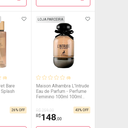
00/cada
00/cada
Por R$ 819,00/cada
Por R$ 819,00/cada
FAVORITOS
ADICIONAR AOS FAVORITOS
ADICIONAR AOS 
FECHAR
FECHAR
FECHAR
FECHAR
LOJA PARCEIRA
rio
os
Laboratório
Por Menos
(0)
(0)
ret Bare
Maison Alhambra L'Intrude
y Splash
Eau de Parfum - Perfume
Feminino 100ml 100ml
100ml
26% OFF
43% OFF
R$ 259,00
148
onto
Ativar Desconto
R$
,00