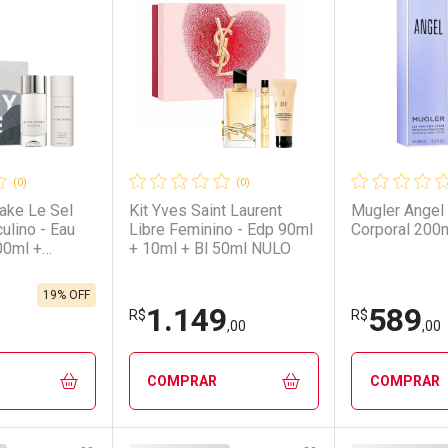
(0)
(0)
yake Le Sel
Kit Yves Saint Laurent
Mugler Angel
ulino - Eau
Libre Feminino - Edp 90ml
Corporal 200
00ml +
+ 10ml + Bl 50ml NULO
150ml Kit
19% OFF
1.149
589
R$
R$
,00
,00
COMPRAR
COMPRAR