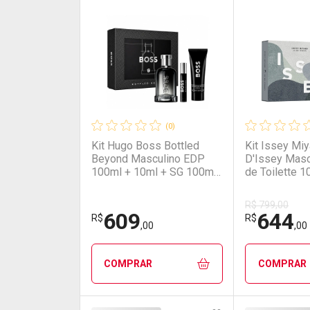
(0)
Kit Hugo Boss Bottled
Kit Issey Mi
Beyond Masculino EDP
D'Issey Masc
100ml + 10ml + SG 100ml
de Toilette 1
NULO
Desodorante 
R$ 799,00
609
644
R$
R$
,00
,00
COMPRAR
COMPRAR