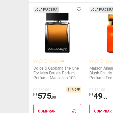
ADICIONAR AOS 
FECHAR
FECHAR
LOJA PARCEIRA
LOJA PARCEIR
Laboratório
Por Menos
Laborató
Por Men
(0)
Dolce & Gabbana The One
Maison Alham
For Men Eau de Parfum -
Blush Eau de
Perfume Masculino 100ml
Perfume Fem
100ml
30ml
34% OFF
R$ 869,00
R$ 150,00
575
49
Ativar Desconto
Ativar Des
R$
R$
,00
,00
Comprar sem Desconto
Comprar sem Desconto
Comprar s
Comprar s
COMPRAR
COMPRAR