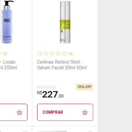
(0)
(0)
 - Loção
Celimax Retinol Shot -
ml 200ml
Sérum Facial 30ml 30ml
35% OFF
R$ 349,00
227
R$
,00
COMPRAR