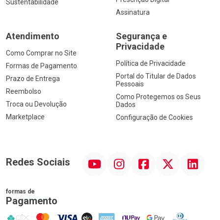
Sustentabilidade
Assinatura
Atendimento
Segurança e
Privacidade
Como Comprar no Site
Política de Privacidade
Formas de Pagamento
Portal do Titular de Dados
Prazo de Entrega
Pessoais
Reembolso
Como Protegemos os Seus
Troca ou Devolução
Dados
Marketplace
Configuração de Cookies
YouTube
Instagram
Facebook
Twitter
Linkedin
Redes Sociais
formas de
Pagamento
PIX
MasterCard
VISA
ELO
AMEX
NuPay
Google Pay
Diners Club