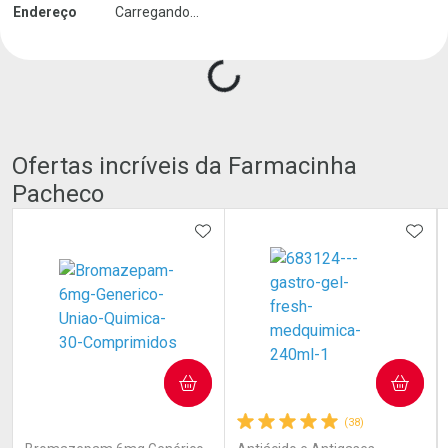
Endereço
Carregando...
Carregando produtos do seller...
Ofertas incríveis da Farmacinha
Pacheco
ADICIONAR AOS FAVORITOS
ADIC
COMPRAR
COMPRAR
(0)
(38)