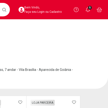
Acesse sua Conta
Precisa de 
Notific
Aces
Bem Vindo,
5
Você po
notifica
Vo
it
BUSCAR
Ver Recursos 
Faça seu Login ou Cadastro
Atendimento ao 
Central de Ajud
Televendas
4020-4404
 7 andar - Vila Brasília - Aparecida de Goiânia -
FAVORITOS
ADICIONAR AOS FAVORITOS
ADICIONAR AOS 
LOJA PARCEIRA