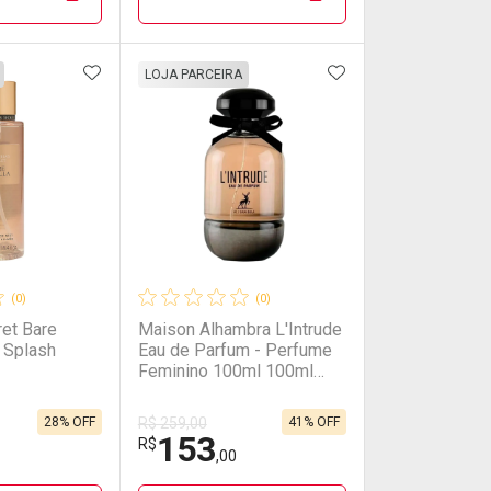
00/cada
00/cada
Por R$ 657,00/cada
Por R$ 657,00/cada
FAVORITOS
ADICIONAR AOS FAVORITOS
ADICIONAR AOS 
FECHAR
FECHAR
FECHAR
FECHAR
LOJA PARCEIRA
rio
os
Laboratório
Por Menos
(0)
(0)
ret Bare
Maison Alhambra L'Intrude
y Splash
Eau de Parfum - Perfume
Feminino 100ml 100ml
100ml
28% OFF
41% OFF
R$ 259,00
153
onto
Ativar Desconto
R$
,00