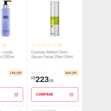
(0)
(0)
 - Loção
Celimax Retinol Shot -
ml 200ml
Sérum Facial 30ml 30ml
14% OFF
36% OFF
R$ 349,00
223
R$
,00
COMPRAR