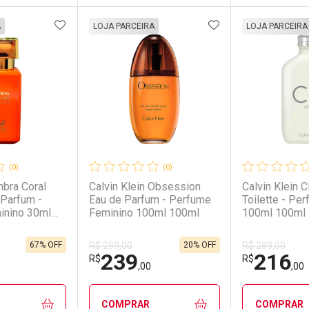
FAVORITOS
ADICIONAR AOS FAVORITOS
ADICIONAR AOS 
FECHAR
FECHAR
FECHAR
FECHAR
A
LOJA PARCEIRA
LOJA PARCEIRA
rio
os
Laboratório
Por Menos
Laborató
Por Men
(0)
(0)
bra Coral
Calvin Klein Obsession
Calvin Klein 
 Parfum -
Eau de Parfum - Perfume
Toilette - Pe
inino 30ml
Feminino 100ml 100ml
100ml 100ml
67% OFF
20% OFF
R$ 299,00
R$ 289,00
239
216
conto
Ativar Desconto
Ativar Desc
R$
R$
,00
,00
em Desconto
em Desconto
Comprar sem Desconto
Comprar sem Desconto
Comprar s
Comprar s
COMPRAR
COMPRAR