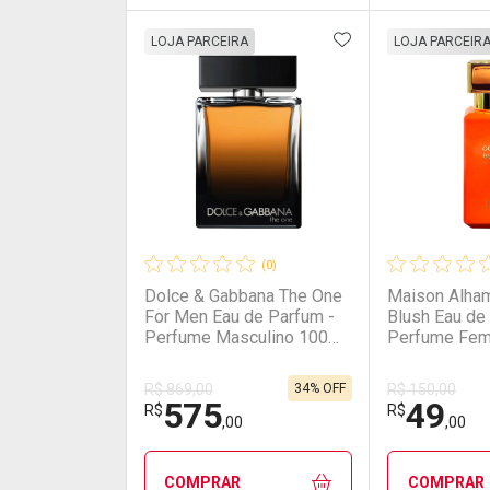
ADICIONAR AOS 
FECHAR
FECHAR
LOJA PARCEIRA
LOJA PARCEIR
Laboratório
Por Menos
Laborató
Por Men
(0)
Dolce & Gabbana The One
Maison Alham
For Men Eau de Parfum -
Blush Eau de
Perfume Masculino 100ml
Perfume Fem
100ml
30ml
34% OFF
R$ 869,00
R$ 150,00
575
49
Ativar Desconto
Ativar Des
R$
R$
,00
,00
Comprar sem Desconto
Comprar sem Desconto
Comprar s
Comprar s
COMPRAR
COMPRAR