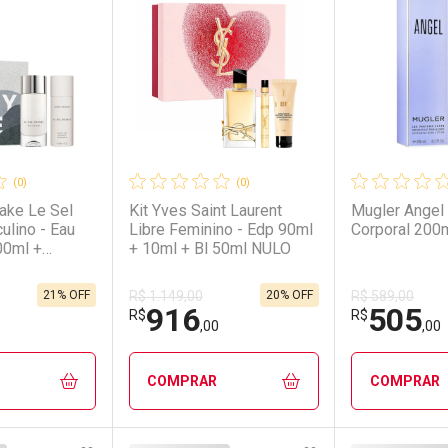
(0)
(0)
yake Le Sel
Kit Yves Saint Laurent
Mugler Angel
ulino - Eau
Libre Feminino - Edp 90ml
Corporal 200
00ml +
+ 10ml + Bl 50ml NULO
150ml Kit
21% OFF
20% OFF
R$ 1.149,00
R$ 589,00
916
505
R$
R$
,00
,00
COMPRAR
COMPRAR