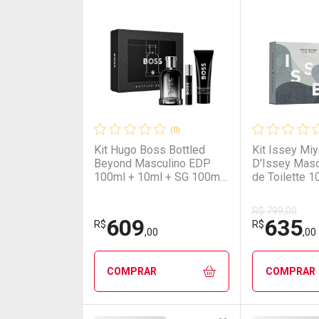
(0)
Kit Hugo Boss Bottled
Kit Issey Mi
Beyond Masculino EDP
D'Issey Masc
100ml + 10ml + SG 100ml
de Toilette 1
NULO
Desodorante 
R$ 799,00
609
635
R$
R$
,00
,00
COMPRAR
COMPRAR