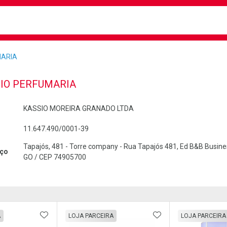
busca
isa?
MARIA
IO PERFUMARIA
KASSIO MOREIRA GRANADO LTDA
11.647.490/0001-39
Tapajós, 481 - Torre company - Rua Tapajós 481, Ed B&B Business,
ço
GO / CEP 74905700
FAVORITOS
ADICIONAR AOS FAVORITOS
ADICIONAR AOS 
A
LOJA PARCEIRA
LOJA PARCEIRA