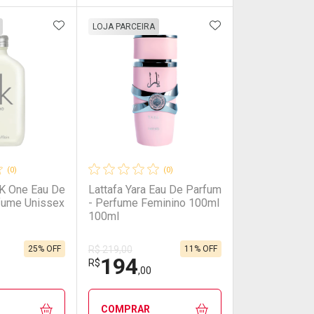
FAVORITOS
ADICIONAR AOS FAVORITOS
ADICIONAR AOS 
FECHAR
FECHAR
FECHAR
FECHAR
LOJA PARCEIRA
rio
os
Laboratório
Por Menos
(0)
(0)
CK One Eau De
Lattafa Yara Eau De Parfum
rfume Unissex
- Perfume Feminino 100ml
100ml
25% OFF
11% OFF
R$ 219,00
194
onto
Ativar Desconto
R$
,00
em Desconto
em Desconto
Comprar sem Desconto
Comprar sem Desconto
COMPRAR