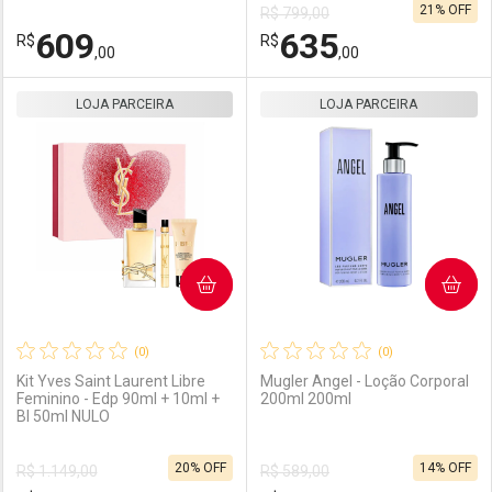
21% OFF
R$ 799,00
609
635
R$
R$
,00
,00
LOJA PARCEIRA
FECHAR
FECHAR
LOJA PARCEIRA
F
F
Laboratório
Por Menos
Laboratório
Por Menos
COMPRAR
COMPRAR
(0)
(0)
Kit Yves Saint Laurent Libre
Mugler Angel - Loção Corporal
Feminino - Edp 90ml + 10ml +
200ml 200ml
Bl 50ml NULO
Ativar Desconto
Ativar Desconto
20% OFF
14% OFF
R$ 1.149,00
R$ 589,00
Comprar sem Desconto
Comprar sem Desconto