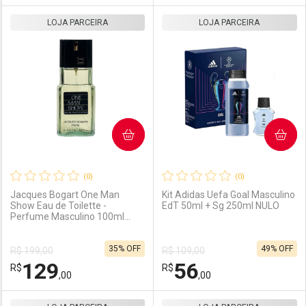
LOJA PARCEIRA
FECHAR
FECHAR
LOJA PARCEIRA
F
F
Laboratório
Por Menos
Laboratório
Por Menos
COMPRAR
COMPRAR
(0)
(0)
Jacques Bogart One Man
Kit Adidas Uefa Goal Masculino
Show Eau de Toilette -
EdT 50ml + Sg 250ml NULO
Perfume Masculino 100ml
Ativar Desconto
Ativar Desconto
100ml
35% OFF
49% OFF
R$ 199,00
R$ 109,00
Comprar sem Desconto
Comprar sem Desconto
129
56
R$
Comprar sem Desconto
R$
Comprar sem Desconto
Por R$ 223,00/cada
Por R$ 245,00/cada
,00
,00
Por R$ 223,00/cada
Por R$ 245,00/cada