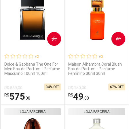
Laboratório
Por Menos
Laboratório
Por Menos
COMPRAR
COMPRAR
(0)
(0)
Dolce & Gabbana The One For
Maison Alhambra Coral Blush
Men Eau de Parfum - Perfume
Eau de Parfum - Perfume
Masculino 100ml 100ml
Feminino 30ml 30ml
Ativar Desconto
Ativar Desconto
34% OFF
67% OFF
R$ 869,00
R$ 150,00
Comprar sem Desconto
Comprar sem Desconto
575
49
R$
Comprar sem Desconto
R$
Comprar sem Desconto
Por R$ 154,00/cada
Por R$ 657,00/cada
,00
,00
Por R$ 154,00/cada
Por R$ 657,00/cada
LOJA PARCEIRA
FECHAR
FECHAR
LOJA PARCEIRA
F
F
Laboratório
Por Menos
Laboratório
Por Menos