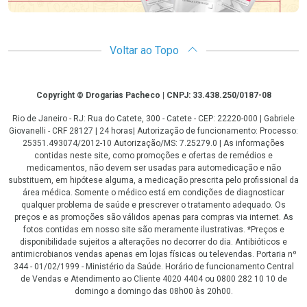
Voltar ao Topo
Copyright
Copyright © Drogarias Pacheco | CNPJ: 33.438.250/0187-08
Rio de Janeiro - RJ: Rua do Catete, 300 - Catete - CEP: 22220-000 | Gabriele
Giovanelli - CRF 28127 | 24 horas| Autorização de funcionamento: Processo:
25351.493074/2012-10 Autorização/MS: 7.25279.0 | As informações
contidas neste site, como promoções e ofertas de remédios e
medicamentos, não devem ser usadas para automedicação e não
substituem, em hipótese alguma, a medicação prescrita pelo profissional da
área médica. Somente o médico está em condições de diagnosticar
qualquer problema de saúde e prescrever o tratamento adequado. Os
preços e as promoções são válidos apenas para compras via internet. As
fotos contidas em nosso site são meramente ilustrativas. *Preços e
disponibilidade sujeitos a alterações no decorrer do dia. Antibióticos e
antimicrobianos vendas apenas em lojas físicas ou televendas. Portaria nº
344 - 01/02/1999 - Ministério da Saúde. Horário de funcionamento Central
de Vendas e Atendimento ao Cliente 4020 4404 ou 0800 282 10 10 de
domingo a domingo das 08h00 às 20h00.