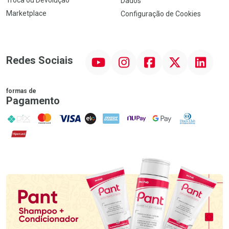
Troca ou Devolução
Dados
Marketplace
Configuração de Cookies
YouTube
Instagram
Facebook
Twitter
Linkedin
Redes Sociais
formas de
Pagamento
PIX
MasterCard
VISA
ELO
AMEX
NuPay
Google Pay
Diners Club
Hipercard
Promoção em Destaque