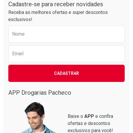
Cadastre-se para receber novidades
Receba as melhores ofertas e super descontos
exclusivos!
Preencha o formulário abaixo para receber 
Nome
Ativar Desconto
Ativar Desconto
Email
Comprar sem Desconto
Comprar sem Desconto
Comprar sem Desconto
Comprar sem Desconto
Por R$ 39,79/cada
Por R$ 87,61/cada
Por R$ 39,79/cada
Por R$ 87,61/cada
CADASTRAR
APP Drogarias Pacheco
Baixe o
APP
e confira
ofertas e descontos
exclusivos para você!