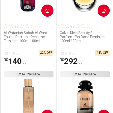
COMPRAR
COMPRAR
(0)
(0)
Al Wataniah Sabah Al Ward
Calvin Klein Beauty Eau de
Eau de Parfum - Perfume
Parfum - Perfume Feminino
Feminino 100ml 100ml
100ml 100 ml
Ativar Desconto
Ativar Desconto
22% OFF
44% OFF
R$ 179,00
R$ 519,00
Comprar sem Desconto
Comprar sem Desconto
140
292
R$
Comprar sem Desconto
R$
Comprar sem Desconto
Por R$ 194,00/cada
Por R$ 163,00/cada
,00
,00
Por R$ 194,00/cada
Por R$ 163,00/cada
LOJA PARCEIRA
FECHAR
FECHAR
LOJA PARCEIRA
F
F
Laboratório
Por Menos
Laboratório
Por Menos