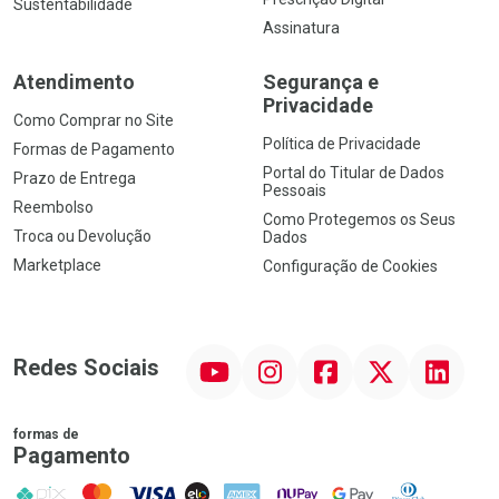
Sustentabilidade
Assinatura
Atendimento
Segurança e
Privacidade
Como Comprar no Site
Política de Privacidade
Formas de Pagamento
Portal do Titular de Dados
Prazo de Entrega
Pessoais
Reembolso
Como Protegemos os Seus
Troca ou Devolução
Dados
Marketplace
Configuração de Cookies
YouTube
Instagram
Facebook
Twitter
Linkedin
Redes Sociais
formas de
Pagamento
PIX
MasterCard
VISA
ELO
AMEX
NuPay
Google Pay
Diners Club