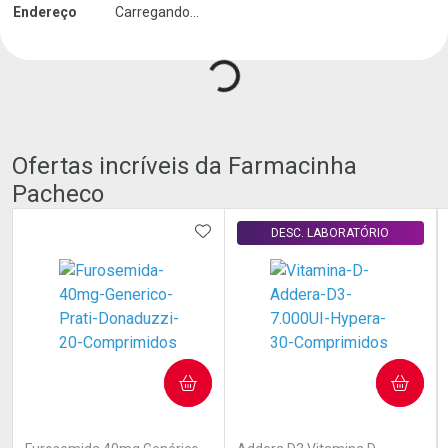
Endereço
Carregando...
Ofertas incríveis da Farmacinha
Pacheco
ADICIONAR AOS FAVORITOS
DESC. LABORATÓRIO
COMPRAR
COMPRAR
(1)
(0)