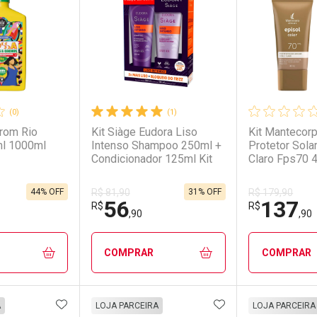
(0)
(1)
rom Rio
Kit Siàge Eudora Liso
Kit Mantecorp
l 1000ml
Intenso Shampoo 250ml +
Protetor Solar
Condicionador 125ml Kit
Claro Fps70 4
Unidades Kit
44% OFF
31% OFF
R$ 81,90
R$ 179,90
56
137
R$
R$
,90
,90
COMPRAR
COMPRAR
FAVORITOS
ADICIONAR AOS FAVORITOS
ADICIONAR AOS 
FECHAR
FECHAR
FECHAR
FECHAR
A
LOJA PARCEIRA
LOJA PARCEIRA