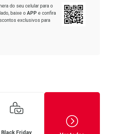
omprar sem Desconto
Comprar sem Desconto
r R$ 47,79/cada
Por R$ 318,89/cada
era do seu celular para o
r R$ 47,79/cada
Por R$ 318,89/cada
lado, baixe o
APP
e confira
scontos exclusivos para
Black Friday