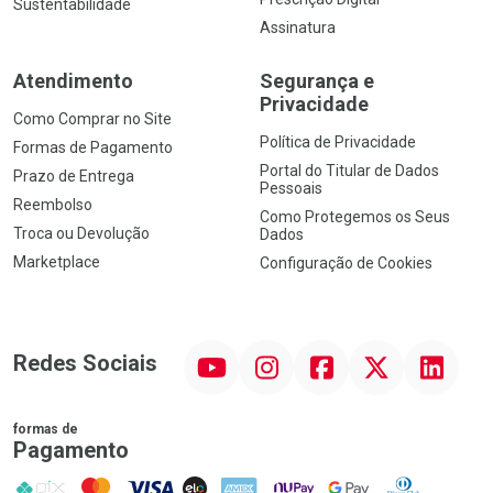
Sustentabilidade
Assinatura
Atendimento
Segurança e
Privacidade
Como Comprar no Site
Política de Privacidade
Formas de Pagamento
Portal do Titular de Dados
Prazo de Entrega
Pessoais
Reembolso
Como Protegemos os Seus
Troca ou Devolução
Dados
Marketplace
Configuração de Cookies
YouTube
Instagram
Facebook
Twitter
Linkedin
Redes Sociais
formas de
Pagamento
PIX
MasterCard
VISA
ELO
AMEX
NuPay
Google Pay
Diners Club