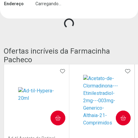
Endereço
Carregando...
Ofertas incríveis da Farmacinha
Pacheco
ADICIONAR AOS FAVORITOS
ADIC
COMPRAR
COMPRAR
(1)