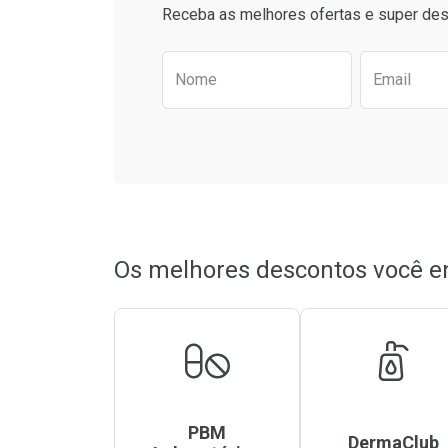
Comprar sem Desconto
Comprar sem Des
Receba as melhores ofertas e super des
Por R$ 84,29/cada
Por R$ 4,29/cada
Por R$ 84,29/cada
Por R$ 4,29/cada
Preencha o formulário aba
Nome
Email
Os melhores descontos você e
PBM
DermaClub