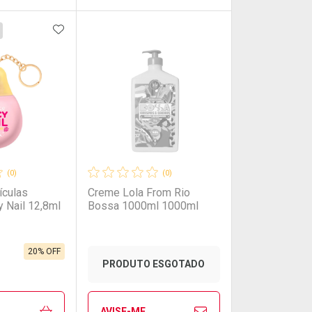
FAVORITOS
ADICIONAR AOS FAVORITOS
FECHAR
FECHAR
FECHAR
FECHAR
rio
os
Laboratório
Por Menos
(0)
(0)
ículas
Creme Lola From Rio
 Nail 12,8ml
Bossa 1000ml 1000ml
20% OFF
onto
Ativar Desconto
PRODUTO ESGOTADO
em Desconto
em Desconto
Comprar sem Desconto
Comprar sem Desconto
AVISE-ME