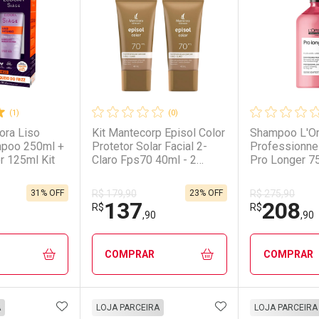
(1)
(0)
ora Liso
Kit Mantecorp Episol Color
Shampoo L'Or
mpoo 250ml +
Protetor Solar Facial 2-
Professionnel
r 125ml Kit
Claro Fps70 40ml - 2
Pro Longer 7
Unidades Kit
31% OFF
23% OFF
R$ 179,90
R$ 275,90
137
208
R$
R$
,90
,90
COMPRAR
COMPRAR
FAVORITOS
ADICIONAR AOS FAVORITOS
ADICIONAR AOS 
FECHAR
FECHAR
FECHAR
FECHAR
A
LOJA PARCEIRA
LOJA PARCEIRA