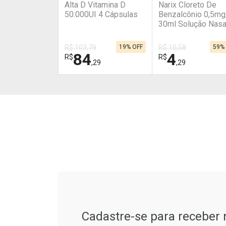
Alta D Vitamina D
Narix Cloreto De
Comprar sem Desconto
Comprar sem Desconto
Comprar s
Comprar s
50.000UI 4 Cápsulas
Benzalcônio 0,5mg
Por R$ 29,90/cada
Por R$ 29,90/cada
Por R$ 9,90
Por R$ 9,90
30ml Solução Nasa
R$ 103,79
19% OFF
R$ 10,58
59%
84
4
R$
R$
,29
,29
FECHAR
FECHAR
Laboratório
Laboratório
Por Menos
Por Menos
Tudo sobre a Drogarias 
Ativar Desconto
Ativar Desconto
Cadastre-se para receber
Comprar sem Desconto
Comprar sem Des