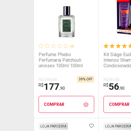
(0)
Perfume Phebo
Kit Siàge Eud
Perfumaria Patchouli
Intenso Sha
unissex 100ml 100ml
Condicionado
39% OFF
R$ 290,00
R$ 81,90
177
56
R$
R$
,90
,90
COMPRAR
COMPRAR
ADICIONAR AOS 
FECHAR
FECHAR
LOJA PARCEIRA
LOJA PARCEIR