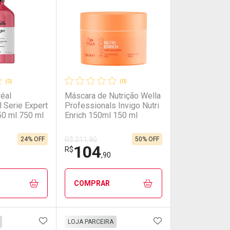
(0)
(0)
éal
Máscara de Nutrição Wella
 Serie Expert
Professionals Invigo Nutri
50 ml 750 ml
Enrich 150ml 150 ml
24% OFF
50% OFF
R$ 211,90
104
R$
,90
COMPRAR
FAVORITOS
ADICIONAR AOS FAVORITOS
ADICIONAR AOS 
FECHAR
FECHAR
FECHAR
FECHAR
LOJA PARCEIRA