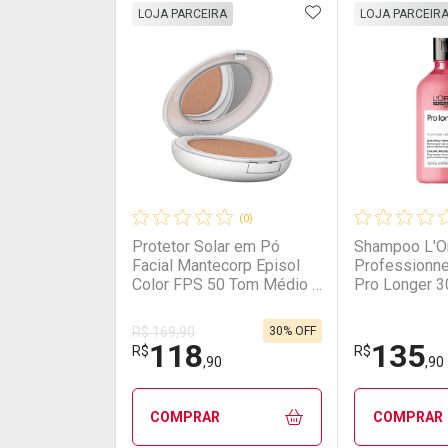
ADICIONAR AOS 
FECHAR
FECHAR
LOJA PARCEIRA
LOJA PARCEIR
Laboratório
Por Menos
Laborató
Por Men
(0)
Protetor Solar em Pó
Shampoo L'O
Facial Mantecorp Episol
Professionne
Color FPS 50 Tom Médio 3
Pro Longer 
10g Tom Médio 3
30% OFF
R$ 169,90
118
135
Ativar Desconto
Ativar Des
R$
R$
,90
,90
Comprar sem Desconto
Comprar sem Desconto
Comprar s
Comprar s
COMPRAR
COMPRAR
Por R$ 130,90/cada
Por R$ 130,90/cada
Por R$ 51,9
Por R$ 51,9