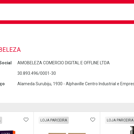
busca
isa?
BELEZA
Social
AMOBELEZA COMERCIO DIGITAL E OFFLINE LTDA
30.893.496/0001-30
ço
Alameda Surubiju, 1930 - Alphaville Centro Industrial e Empres
FAVORITOS
ADICIONAR AOS FAVORITOS
ADICIONAR AOS 
A
LOJA PARCEIRA
LOJA PARCEIRA