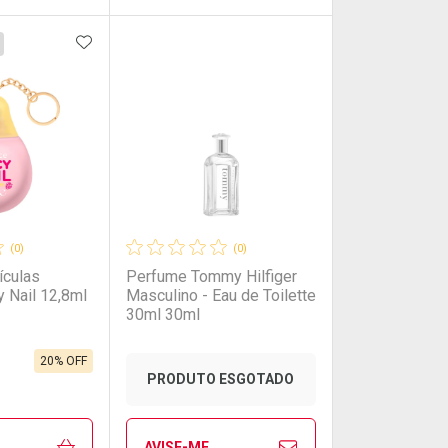
FAVORITOS
ADICIONAR AOS FAVORITOS
FECHAR
FECHAR
FECHAR
FECHAR
rio
os
Laboratório
Por Menos
(0)
(0)
ículas
Perfume Tommy Hilfiger
 Nail 12,8ml
Masculino - Eau de Toilette
30ml 30ml
20% OFF
onto
Ativar Desconto
PRODUTO ESGOTADO
em Desconto
em Desconto
Comprar sem Desconto
Comprar sem Desconto
AVISE-ME