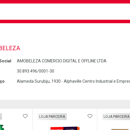
busca
isa?
BELEZA
Social
AMOBELEZA COMERCIO DIGITAL E OFFLINE LTDA
30.893.496/0001-30
ço
Alameda Surubiju, 1930 - Alphaville Centro Industrial e Empres
FAVORITOS
ADICIONAR AOS FAVORITOS
ADICIONAR AOS 
A
LOJA PARCEIRA
LOJA PARCEIRA