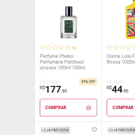
(0)
Perfume Phebo
Creme Lola F
Perfumaria Patchouli
Bossa 1000m
unissex 100ml 100ml
39% OFF
R$ 290,00
R$ 79,90
177
44
R$
R$
,90
,90
COMPRAR
COMPRAR
ADICIONAR AOS 
FECHAR
FECHAR
LOJA PARCEIRA
LOJA PARCEIR