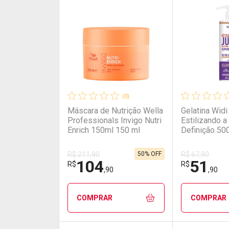
Laboratório
Por Menos
Laborató
Por Men
(0)
Máscara de Nutrição Wella
Gelatina Widi
Professionals Invigo Nutri
Estilizando a
Enrich 150ml 150 ml
Definição 50
50% OFF
R$ 211,90
R$ 67,90
104
51
Ativar Desconto
Ativar Des
R$
R$
,90
,90
Comprar sem Desconto
Comprar sem Desconto
Comprar s
Comprar s
COMPRAR
COMPRAR
Por R$ 177,90/cada
Por R$ 177,90/cada
Por R$ 44,9
Por R$ 44,9