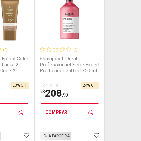
(0)
(0)
 Episol Color
Shampoo L'Oréal
 Facial 2-
Professionnel Serie Expert
0ml - 2
Pro Longer 750 ml 750 ml
23% OFF
24% OFF
R$ 275,90
208
R$
,90
COMPRAR
FAVORITOS
ADICIONAR AOS FAVORITOS
ADICIONAR AOS 
FECHAR
FECHAR
FECHAR
FECHAR
LOJA PARCEIRA