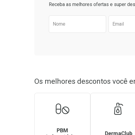
Comprar sem Desconto
Comprar sem Des
Receba as melhores ofertas e super des
Por R$ 43,99/cada
Por R$ 86,99/cada
Por R$ 43,99/cada
Por R$ 86,99/cada
Preencha o formulário aba
Nome
Email
Os melhores descontos você e
PBM
DermaClub