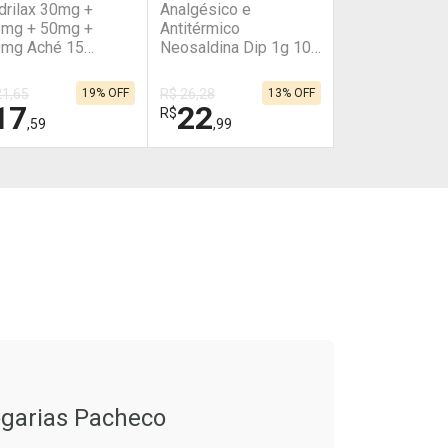
drilax 30mg +
Analgésico e
em Desconto
em Desconto
mg + 50mg +
Antitérmico
0/cada
0/cada
mg Aché 15
Neosaldina Dip 1g 10
primidos
Comprimidos
21,65
19% OFF
R$ 26,28
13% OFF
17
22
R$
,59
,99
HAR
HAR
FECHAR
FECHAR
FECHAR
FECHAR
boratório
Laboratório
or Menos
Por Menos
tivar Desconto
Ativar Desconto
garias Pacheco
omprar sem Desconto
Comprar sem Desconto