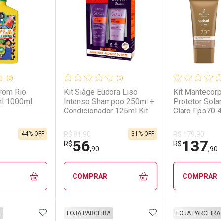
(0)
(0)
rom Rio
Kit Siàge Eudora Liso
Kit Mantecorp
l 1000ml
Intenso Shampoo 250ml +
Protetor Solar
Condicionador 125ml Kit
Claro Fps70 4
Unidades Kit
44% OFF
31% OFF
R$ 81,90
R$ 179,90
56
137
R$
R$
,90
,90
COMPRAR
COMPRAR
FAVORITOS
ADICIONAR AOS FAVORITOS
ADICIONAR AOS 
FECHAR
FECHAR
FECHAR
FECHAR
A
LOJA PARCEIRA
LOJA PARCEIRA