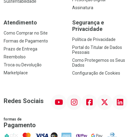
Sustentabilidade
Assinatura
Atendimento
Segurança e
Privacidade
Como Comprar no Site
Política de Privacidade
Formas de Pagamento
Portal do Titular de Dados
Prazo de Entrega
Pessoais
Reembolso
Como Protegemos os Seus
Troca ou Devolução
Dados
Marketplace
Configuração de Cookies
YouTube
Instagram
Facebook
Twitter
Linkedin
Redes Sociais
formas de
Pagamento
PIX
MasterCard
VISA
ELO
AMEX
NuPay
Google Pay
Diners Club