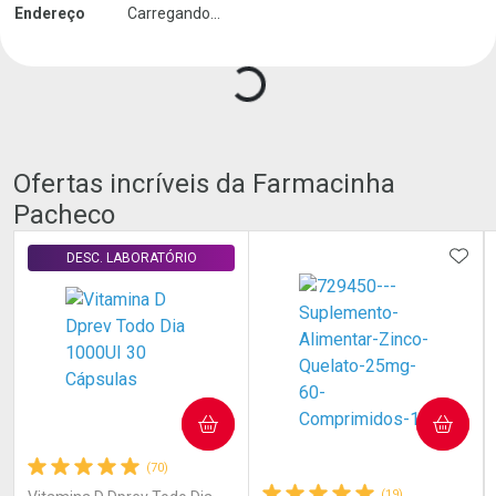
Endereço
Carregando...
Ofertas incríveis da Farmacinha
Pacheco
ADIC
DESC. LABORATÓRIO
COMPRAR
COMPRAR
(70)
(19)