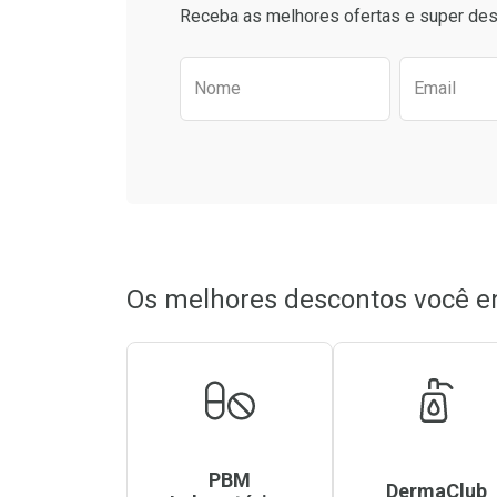
Comprar sem Desconto
Comprar sem Des
Receba as melhores ofertas e super des
Por R$ 19,90/cada
Por R$ 86,82/cada
Por R$ 19,90/cada
Por R$ 86,82/cada
Preencha o formulário aba
Nome
Email
Os melhores descontos você e
PBM
DermaClub