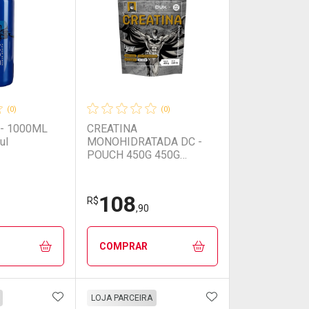
(0)
(0)
- 1000ML
CREATINA
ul
MONOHIDRATADA DC -
POUCH 450G 450G
Creatina
108
R$
,90
COMPRAR
FAVORITOS
ADICIONAR AOS FAVORITOS
ADICIONAR AOS 
FECHAR
FECHAR
FECHAR
FECHAR
LOJA PARCEIRA