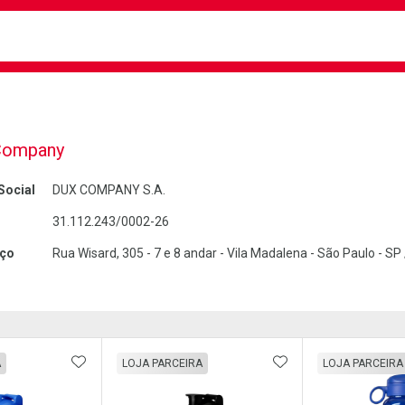
busca
isa?
Company
Social
DUX COMPANY S.A.
31.112.243/0002-26
ço
Rua Wisard, 305 - 7 e 8 andar - Vila Madalena - São Paulo - S
FAVORITOS
ADICIONAR AOS FAVORITOS
ADICIONAR AOS 
A
LOJA PARCEIRA
LOJA PARCEIRA