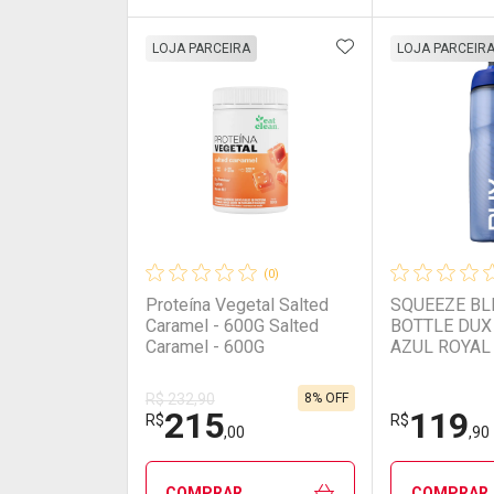
ADICIONAR AOS 
FECHAR
FECHAR
LOJA PARCEIRA
LOJA PARCEIR
Laboratório
Por Menos
Laborató
Por Men
(0)
Proteína Vegetal Salted
SQUEEZE B
Caramel - 600G Salted
BOTTLE DUX
Caramel - 600G
AZUL ROYAL
ROYAL 710M
8% OFF
R$ 232,90
215
119
Ativar Desconto
Ativar Des
R$
R$
,00
,90
Comprar sem Desconto
Comprar sem Desconto
Comprar s
Comprar s
COMPRAR
COMPRAR