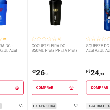
(0)
(0)
RA DC -
COQUETELEIRA DC -
SQUEEZE DC 
AZUL Azul
850ML Preta PRETA Preta
Azul AZUL Az
26
24
R$
R$
,90
,90
COMPRAR
COMPRAR
FAVORITOS
ADICIONAR AOS FAVORITOS
ADICIONAR AOS 
FECHAR
FECHAR
FECHAR
FECHAR
A
LOJA PARCEIRA
LOJA PARCEIRA