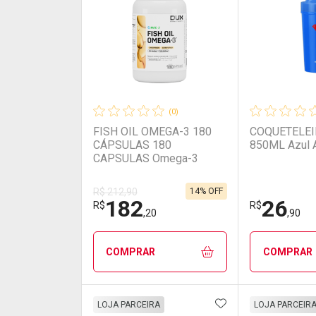
(0)
FISH OIL OMEGA-3 180
COQUETELEI
CÁPSULAS 180
850ML Azul 
CAPSULAS Omega-3
14% OFF
R$ 212,90
182
26
R$
R$
,20
,90
COMPRAR
COMPRAR
ADICIONAR AOS 
FECHAR
FECHAR
LOJA PARCEIRA
LOJA PARCEIR