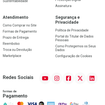
Sustentabilidade
Assinatura
Atendimento
Segurança e
Privacidade
Como Comprar no Site
Política de Privacidade
Formas de Pagamento
Portal do Titular de Dados
Prazo de Entrega
Pessoais
Reembolso
Como Protegemos os Seus
Troca ou Devolução
Dados
Marketplace
Configuração de Cookies
YouTube
Instagram
Facebook
Twitter
Linkedin
Redes Sociais
formas de
Pagamento
PIX
MasterCard
VISA
ELO
AMEX
NuPay
Google Pay
Diners Club