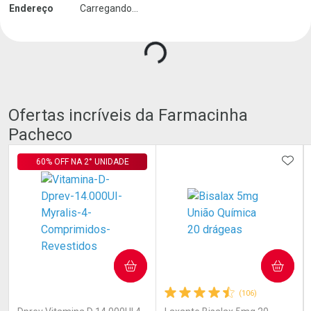
Endereço
Carregando...
Ofertas incríveis da Farmacinha
Pacheco
ADIC
60% OFF NA 2° UNIDADE
COMPRAR
COMPRAR
(3)
(106)