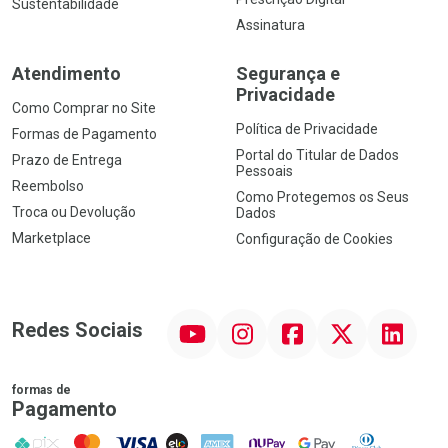
Sustentabilidade
Assinatura
Atendimento
Segurança e
Privacidade
Como Comprar no Site
Política de Privacidade
Formas de Pagamento
Portal do Titular de Dados
Prazo de Entrega
Pessoais
Reembolso
Como Protegemos os Seus
Troca ou Devolução
Dados
Marketplace
Configuração de Cookies
YouTube
Instagram
Facebook
Twitter
Linkedin
Redes Sociais
formas de
Pagamento
PIX
MasterCard
VISA
ELO
AMEX
NuPay
Google Pay
Diners Club