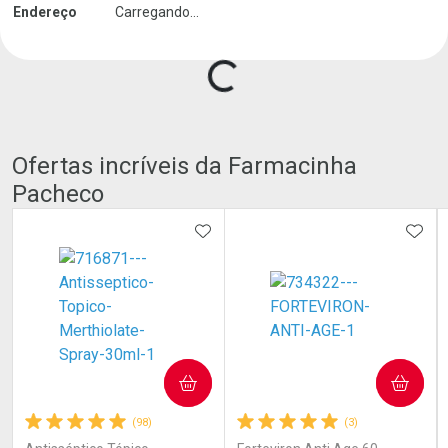
Endereço
Carregando...
Carregando produtos do seller...
Ofertas incríveis da Farmacinha
Pacheco
ADICIONAR AOS FAVORITOS
ADIC
COMPRAR
COMPRAR
(98)
(3)