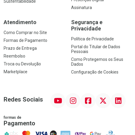
Sustentabilidade
Assinatura
Atendimento
Segurança e
Privacidade
Como Comprar no Site
Política de Privacidade
Formas de Pagamento
Portal do Titular de Dados
Prazo de Entrega
Pessoais
Reembolso
Como Protegemos os Seus
Troca ou Devolução
Dados
Marketplace
Configuração de Cookies
YouTube
Instagram
Facebook
Twitter
Linkedin
Redes Sociais
formas de
Pagamento
PIX
MasterCard
VISA
ELO
AMEX
NuPay
Google Pay
Diners Club