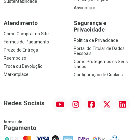
Sustentabilidade
Assinatura
Atendimento
Segurança e
Privacidade
Como Comprar no Site
Política de Privacidade
Formas de Pagamento
Portal do Titular de Dados
Prazo de Entrega
Pessoais
Reembolso
Como Protegemos os Seus
Troca ou Devolução
Dados
Marketplace
Configuração de Cookies
YouTube
Instagram
Facebook
Twitter
Linkedin
Redes Sociais
formas de
Pagamento
PIX
MasterCard
VISA
ELO
AMEX
NuPay
Google Pay
Diners Club