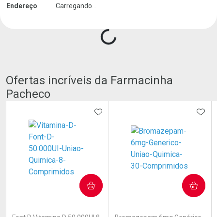
Endereço
Carregando...
Carregando produtos do seller...
Ofertas incríveis da Farmacinha
Pacheco
ADICIONAR AOS FAVORITOS
ADIC
COMPRAR
COMPRAR
(0)
(0)