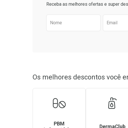
Comprar sem Desconto
Comprar sem Des
Receba as melhores ofertas e super des
Por R$ 47,60/cada
Por R$ 101,59/cad
Por R$ 47,60/cada
Por R$ 101,59/cad
Preencha o formulário aba
Nome
Email
Os melhores descontos você e
PBM
DermaClub