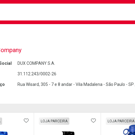
busca
isa?
Company
Social
DUX COMPANY S.A.
31.112.243/0002-26
ço
Rua Wisard, 305 - 7 e 8 andar - Vila Madalena - São Paulo - S
FAVORITOS
ADICIONAR AOS FAVORITOS
ADICIONAR AOS 
A
LOJA PARCEIRA
LOJA PARCEIRA