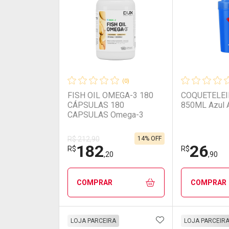
(0)
FISH OIL OMEGA-3 180
COQUETELEI
CÁPSULAS 180
850ML Azul 
CAPSULAS Omega-3
14% OFF
R$ 212,90
182
26
R$
R$
,20
,90
COMPRAR
COMPRAR
ADICIONAR AOS 
FECHAR
FECHAR
LOJA PARCEIRA
LOJA PARCEIR