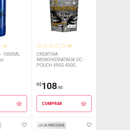
(0)
(0)
- 1000ML
CREATINA
ul
MONOHIDRATADA DC -
POUCH 450G 450G
Creatina
108
R$
,90
COMPRAR
FAVORITOS
ADICIONAR AOS FAVORITOS
ADICIONAR AOS 
FECHAR
FECHAR
FECHAR
FECHAR
LOJA PARCEIRA