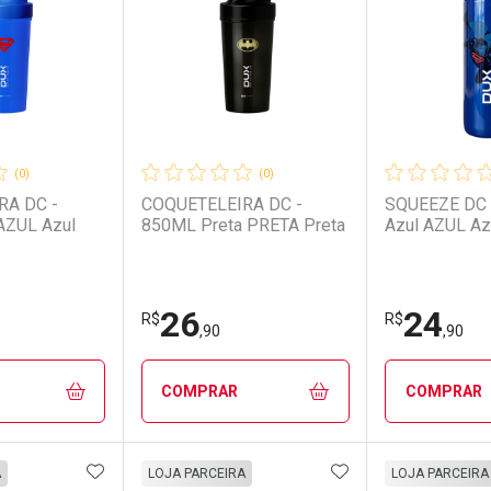
(0)
(0)
RA DC -
COQUETELEIRA DC -
SQUEEZE DC 
AZUL Azul
850ML Preta PRETA Preta
Azul AZUL Az
26
24
R$
R$
,90
,90
COMPRAR
COMPRAR
FAVORITOS
ADICIONAR AOS FAVORITOS
ADICIONAR AOS 
FECHAR
FECHAR
FECHAR
FECHAR
A
LOJA PARCEIRA
LOJA PARCEIRA