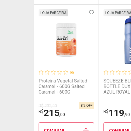
ADICIONAR AOS 
FECHAR
FECHAR
LOJA PARCEIRA
LOJA PARCEIR
Laboratório
Por Menos
Laborató
Por Men
(0)
Proteína Vegetal Salted
SQUEEZE B
Caramel - 600G Salted
BOTTLE DUX
Caramel - 600G
AZUL ROYAL
ROYAL 710M
8% OFF
R$ 232,90
215
119
Ativar Desconto
Ativar Des
R$
R$
,00
,90
Comprar sem Desconto
Comprar sem Desconto
Comprar s
Comprar s
COMPRAR
COMPRAR