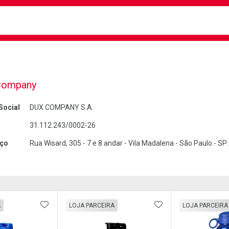
busca
isa?
Company
Social
DUX COMPANY S.A.
31.112.243/0002-26
ço
Rua Wisard, 305 - 7 e 8 andar - Vila Madalena - São Paulo - S
FAVORITOS
ADICIONAR AOS FAVORITOS
ADICIONAR AOS 
A
LOJA PARCEIRA
LOJA PARCEIRA