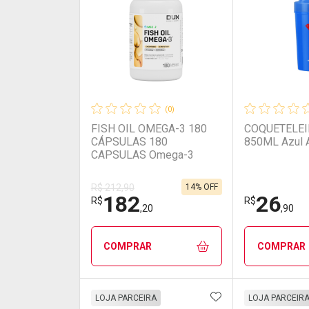
(0)
FISH OIL OMEGA-3 180
COQUETELEI
CÁPSULAS 180
850ML Azul 
CAPSULAS Omega-3
14% OFF
R$ 212,90
182
26
R$
R$
,20
,90
COMPRAR
COMPRAR
ADICIONAR AOS 
FECHAR
FECHAR
LOJA PARCEIRA
LOJA PARCEIR