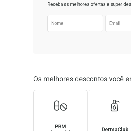
Comprar sem Desconto
Comprar sem Des
Receba as melhores ofertas e super des
Por R$ 55,43/cada
Por R$ 37,09/cada
Por R$ 55,43/cada
Por R$ 37,09/cada
Preencha o formulário aba
Nome
Email
Os melhores descontos você e
PBM
DermaClub