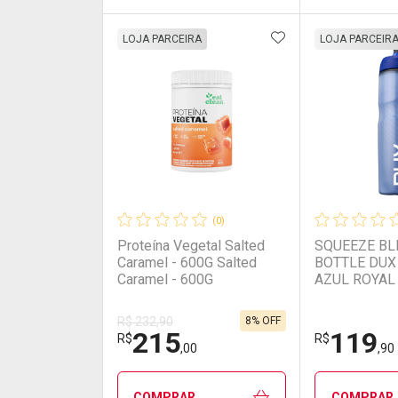
ADICIONAR AOS 
FECHAR
FECHAR
LOJA PARCEIRA
LOJA PARCEIR
Laboratório
Por Menos
Laborató
Por Men
(0)
Proteína Vegetal Salted
SQUEEZE B
Caramel - 600G Salted
BOTTLE DUX
Caramel - 600G
AZUL ROYAL
ROYAL 710M
8% OFF
R$ 232,90
215
119
Ativar Desconto
Ativar Des
R$
R$
,00
,90
Comprar sem Desconto
Comprar sem Desconto
Comprar s
Comprar s
COMPRAR
COMPRAR