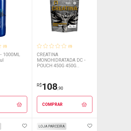
(0)
(0)
- 1000ML
CREATINA
ul
MONOHIDRATADA DC -
POUCH 450G 450G
Creatina
108
R$
,90
COMPRAR
FAVORITOS
ADICIONAR AOS FAVORITOS
ADICIONAR AOS 
FECHAR
FECHAR
FECHAR
FECHAR
LOJA PARCEIRA