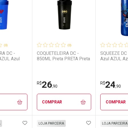
(0)
(0)
RA DC -
COQUETELEIRA DC -
SQUEEZE DC 
AZUL Azul
850ML Preta PRETA Preta
Azul AZUL Az
26
24
R$
R$
,90
,90
COMPRAR
COMPRAR
FAVORITOS
ADICIONAR AOS FAVORITOS
ADICIONAR AOS 
FECHAR
FECHAR
FECHAR
FECHAR
A
LOJA PARCEIRA
LOJA PARCEIRA