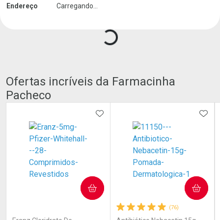
Carregando produtos do seller...
Endereço
Carregando...
Ofertas incríveis da Farmacinha
Pacheco
ADICIONAR AOS FAVORITOS
ADIC
COMPRAR
COMPRAR
(0)
(76)