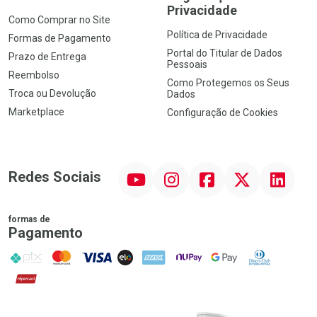
Privacidade
Como Comprar no Site
Política de Privacidade
Formas de Pagamento
Portal do Titular de Dados
Prazo de Entrega
Pessoais
Reembolso
Como Protegemos os Seus
Troca ou Devolução
Dados
Marketplace
Configuração de Cookies
YouTube
Instagram
Facebook
Twitter
Linkedin
Redes Sociais
formas de
Pagamento
PIX
MasterCard
VISA
ELO
AMEX
NuPay
Google Pay
Diners Club
Hipercard