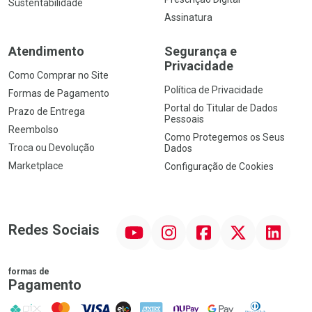
Sustentabilidade
Assinatura
Atendimento
Segurança e
Privacidade
Como Comprar no Site
Política de Privacidade
Formas de Pagamento
Portal do Titular de Dados
Prazo de Entrega
Pessoais
Reembolso
Como Protegemos os Seus
Troca ou Devolução
Dados
Marketplace
Configuração de Cookies
YouTube
Instagram
Facebook
Twitter
Linkedin
Redes Sociais
formas de
Pagamento
PIX
MasterCard
VISA
ELO
AMEX
NuPay
Google Pay
Diners Club