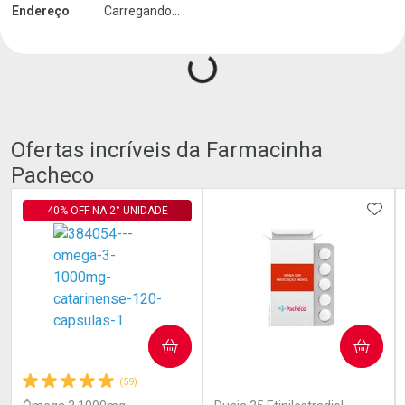
Endereço
Carregando...
Carregando produtos do seller...
Ofertas incríveis da Farmacinha
Pacheco
ADIC
40% OFF NA 2° UNIDADE
COMPRAR
COMPRAR
(59)
(0)