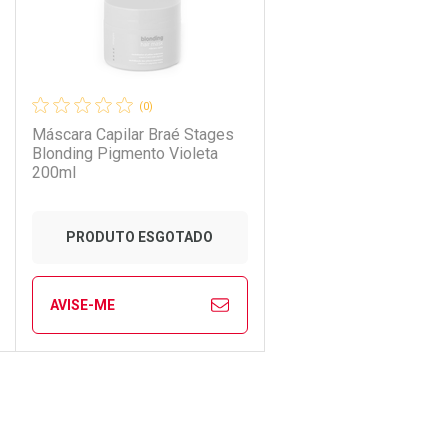
(0)
Máscara Capilar Braé Stages
Blonding Pigmento Violeta
200ml
Ativar Desconto
PRODUTO ESGOTADO
Comprar sem Desconto
Comprar sem Desconto
AVISE-ME
Por R$ 45,59/cada
Por R$ 45,59/cada
ECHAR
ECHAR
FECHAR
FECHAR
Laboratório
Por Menos