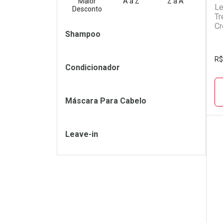
Maior
A a Z
Z a A
Le
Desconto
Tr
Cr
Filtros
Shampoo
R$
Condicionador
Máscara Para Cabelo
Leave-in
L
P