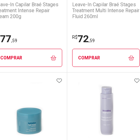
ave-In Capilar Braé Stages
Leave-In Capilar Braé Stages
eatment Intense Repair
Treatment Multi Intense Repair
eam 200g
Fluid 260ml
77
72
R$
,59
,59
COMPRAR
COMPRAR
ADICIONAR AOS FAVORITOS
A
FECHAR
FECHAR
F
F
aboratório
or Menos
Laboratório
Por Menos