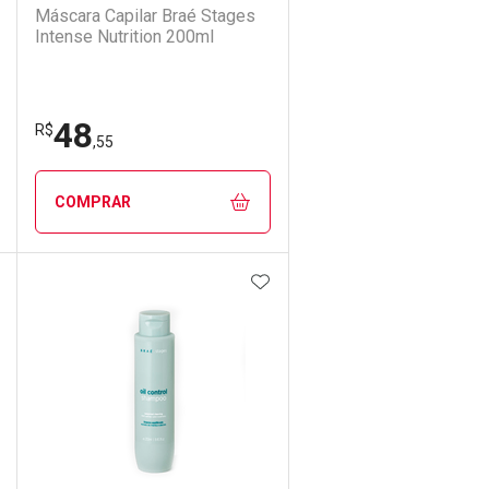
Máscara Capilar Braé Stages
Intense Nutrition 200ml
48
R$
,55
COMPRAR
DICIONAR AOS FAVORITOS
ADICIONAR AOS FAVORIT
ECHAR
ECHAR
FECHAR
FECHAR
Laboratório
Por Menos