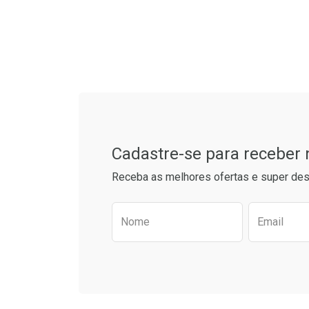
L
P
Tudo sobre a Drogarias 
Cadastre-se para receber
Receba as melhores ofertas e super des
Preencha o formulário aba
Nome
Email