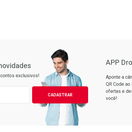
aboratório
or Menos
Pacheco
APP Dro
 novidades
contos exclusivos!
Aponte a câm
QR Code ao 
ixo para receber as melhores ofertas:
ofertas e de
CADASTRAR
você!
Ver Desconto Convênio