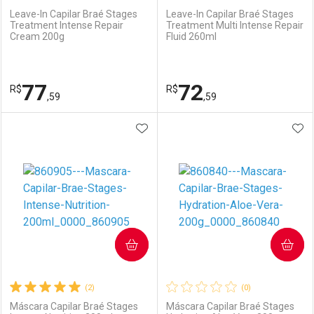
Leave-In Capilar Braé Stages
Leave-In Capilar Braé Stages
Treatment Intense Repair
Treatment Multi Intense Repair
Cream 200g
Fluid 260ml
77
72
R$
R$
,59
,59
ADICIONAR AOS FAVORITOS
ADI
FECHAR
FECHAR
F
F
Laboratório
Por Menos
Laboratório
Por Menos
COMPRAR
COMPRAR
(2)
(0)
Máscara Capilar Braé Stages
Máscara Capilar Braé Stages