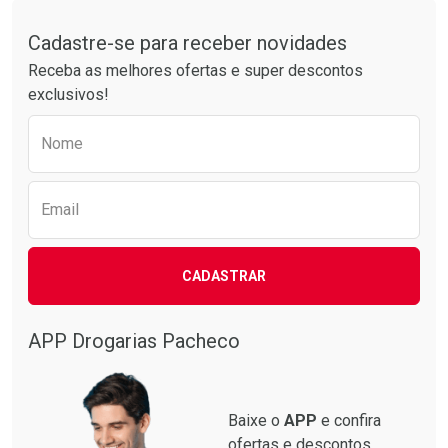
Laboratório
Por Menos
Laboratório
Por Menos
Tudo sobre a Drogarias Pacheco
Cadastre-se para receber novidades
Receba as melhores ofertas e super descontos
exclusivos!
Preencha o formulário abaixo para receber 
Nome
Email
Ver Desconto Convênio
Ver Desconto Convênio
CADASTRAR
APP Drogarias Pacheco
Baixe o
APP
e confira
ofertas e descontos