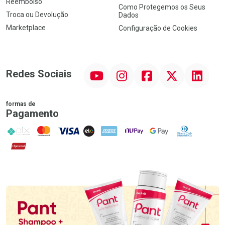
Reembolso
Como Protegemos os Seus
Troca ou Devolução
Dados
Marketplace
Configuração de Cookies
YouTube
Instagram
Facebook
Twitter
Linkedin
Redes Sociais
formas de
Pagamento
PIX
MasterCard
VISA
ELO
AMEX
NuPay
Google Pay
Diners Club
Hipercard
Promoção em Destaque