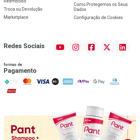
Reembolso
Como Protegemos os Seus
Troca ou Devolução
Dados
Marketplace
Configuração de Cookies
YouTube
Instagram
Facebook
Twitter
Linkedin
Redes Sociais
formas de
Pagamento
PIX
MasterCard
VISA
ELO
AMEX
NuPay
Google Pay
Diners Club
Hipercard
Promoção em Destaque