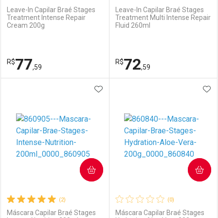
Leave-In Capilar Braé Stages
Leave-In Capilar Braé Stages
Treatment Intense Repair
Treatment Multi Intense Repair
Cream 200g
Fluid 260ml
77
72
R$
R$
,59
,59
ADICIONAR AOS FAVORITOS
ADI
FECHAR
FECHAR
F
F
Laboratório
Por Menos
Laboratório
Por Menos
COMPRAR
COMPRAR
(2)
(0)
Máscara Capilar Braé Stages
Máscara Capilar Braé Stages