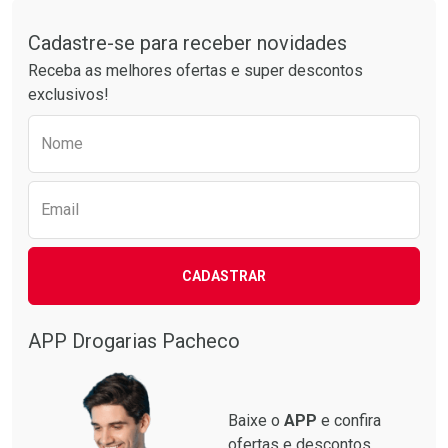
Laboratório
Por Menos
Laboratório
Por Menos
Tudo sobre a Drogarias Pacheco
Cadastre-se para receber novidades
Receba as melhores ofertas e super descontos
exclusivos!
Preencha o formulário abaixo para receber 
Nome
Email
Ver Desconto Convênio
Ver Desconto Convênio
CADASTRAR
APP Drogarias Pacheco
Baixe o
APP
e confira
ofertas e descontos