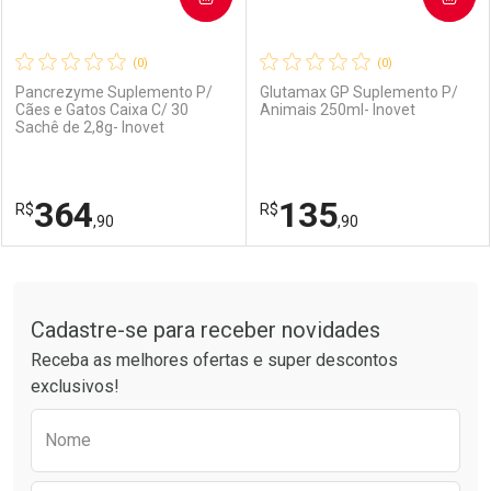
(0)
(0)
Pancrezyme Suplemento P/
Glutamax GP Suplemento P/
Cães e Gatos Caixa C/ 30
Animais 250ml- Inovet
Sachê de 2,8g- Inovet
Ativar Desconto
Ativar Desconto
Comprar sem Desconto
Comprar sem Desconto
364
135
R$
Comprar sem Desconto
R$
Comprar sem Desconto
Por R$ 25,90/cada
Por R$ 190,90/cada
,90
,90
Por R$ 25,90/cada
Por R$ 190,90/cada
FECHAR
FECHAR
F
F
Tudo sobre a Drogarias Pacheco
Cadastre-se para receber novidades
Laboratório
Por Menos
Laboratório
Por Menos
Receba as melhores ofertas e super descontos
exclusivos!
Preencha o formulário abaixo para receber 
Nome