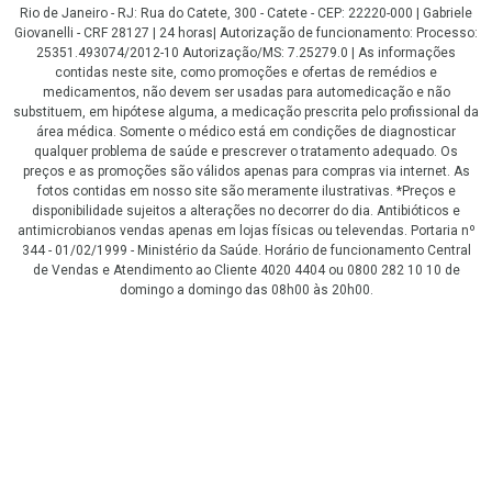
Rio de Janeiro - RJ: Rua do Catete, 300 - Catete - CEP: 22220-000 | Gabriele
Giovanelli - CRF 28127 | 24 horas| Autorização de funcionamento: Processo:
25351.493074/2012-10 Autorização/MS: 7.25279.0 | As informações
contidas neste site, como promoções e ofertas de remédios e
medicamentos, não devem ser usadas para automedicação e não
substituem, em hipótese alguma, a medicação prescrita pelo profissional da
área médica. Somente o médico está em condições de diagnosticar
qualquer problema de saúde e prescrever o tratamento adequado. Os
preços e as promoções são válidos apenas para compras via internet. As
fotos contidas em nosso site são meramente ilustrativas. *Preços e
disponibilidade sujeitos a alterações no decorrer do dia. Antibióticos e
antimicrobianos vendas apenas em lojas físicas ou televendas. Portaria nº
344 - 01/02/1999 - Ministério da Saúde. Horário de funcionamento Central
de Vendas e Atendimento ao Cliente 4020 4404 ou 0800 282 10 10 de
domingo a domingo das 08h00 às 20h00.
LGPD Aceite os Cookies