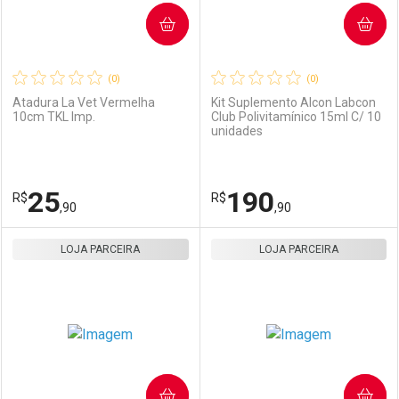
COMPRAR
COMPRAR
(0)
(0)
Atadura La Vet Vermelha
Kit Suplemento Alcon Labcon
10cm TKL Imp.
Club Polivitamínico 15ml C/ 10
unidades
25
190
R$
R$
,90
,90
LOJA PARCEIRA
FECHAR
FECHAR
LOJA PARCEIRA
F
F
Laboratório
Por Menos
Laboratório
Por Menos
COMPRAR
COMPRAR