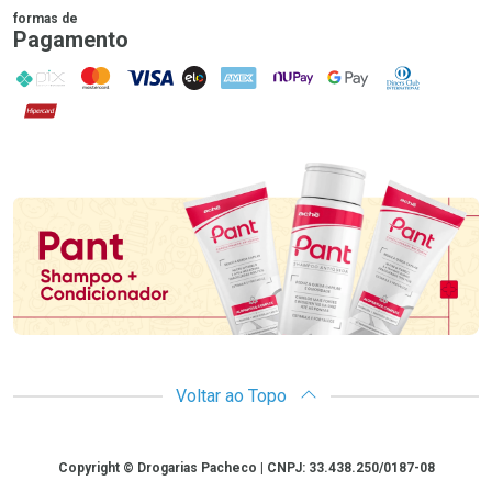
formas de
Pagamento
PIX
MasterCard
VISA
ELO
AMEX
NuPay
Google Pay
Diners Club
Hipercard
Promoção em Destaque
Voltar ao Topo
Copyright
Copyright © Drogarias Pacheco | CNPJ: 33.438.250/0187-08