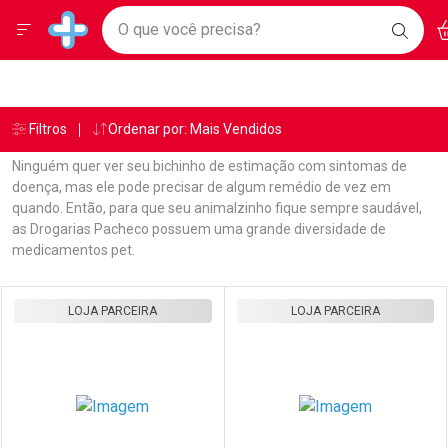
Drogarias Pacheco
Menu
Ac
Ir direto para a home
O que você precisa?
BAIXE
Baixe nosso APP e aproveite Ofertas Exclusivas!
BUSC
O AP
Navegue pela página
Ir direto para o conteúdo
Faça a sua busca
Ir direto para a busca
Ir direto para a conta
Ir direto para a ajuda
Âncoras
Breadcrumb
Filtros
Ordenar por: Mais Vendidos
Drogarias Pacheco
Produto Pet
Medicamento Pet
Ir direto para a notificações
Ir direto para o carrinho
Ninguém quer ver seu bichinho de estimação com sintomas de
Ir direto para o menu
doença, mas ele pode precisar de algum remédio de vez em
quando. Então, para que seu animalzinho fique sempre saudável,
as Drogarias Pacheco possuem uma grande diversidade de
medicamentos pet.
Linkagens Internas em Destaque
Promoções em Destaque
Prateleira
LOJA PARCEIRA
LOJA PARCEIRA