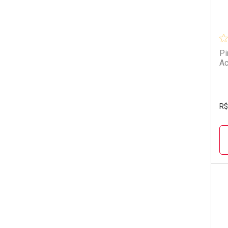
Pi
Ac
R$
L
P