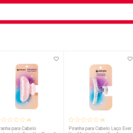
busca
isa?
e
ateleira
ADICIONAR AOS FAVORITOS
A
(0)
(0)
ranha para Cabelo
Piranha para Cabelo Laço Ever