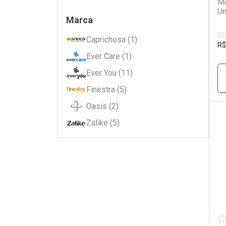
Ma
Un
Filtros
Marca
R$
Caprichosa (1)
R$
Ever Care (1)
Ever You (11)
Finestra (5)
Oasis (2)
Zalike (5)
L
P