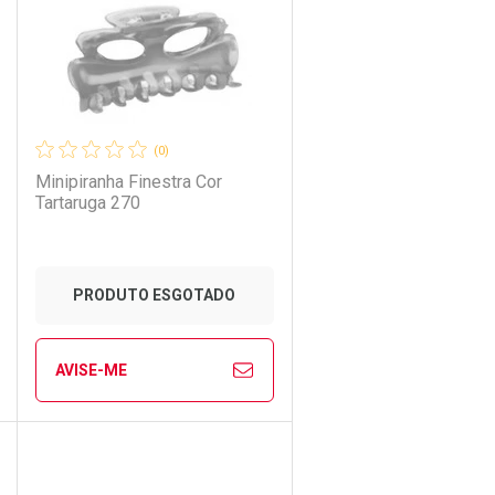
(0)
Minipiranha Finestra Cor
Tartaruga 270
PRODUTO ESGOTADO
AVISE-ME
Ver Desconto Convênio
CHAR
CHAR
FECHAR
FECHAR