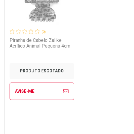
(0)
Piranha de Cabelo Zalike
Acrílico Animal Pequena 4cm
PRODUTO ESGOTADO
AVISE-ME
Ver Desconto Convênio
CHAR
CHAR
FECHAR
FECHAR
Laboratório
Por Menos