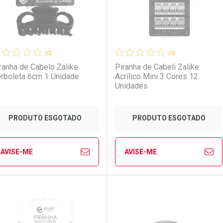
(0)
(0)
ranha de Cabelo Zalike
Piranha de Cabeli Zalike
rboleta 6cm 1 Unidade
Acrílico Mini 3 Cores 12
Unidades
Ativar Desconto
PRODUTO ESGOTADO
PRODUTO ESGOTADO
Comprar sem Desconto
Comprar sem Desconto
AVISE-ME
AVISE-ME
Ver Desconto Convênio
Por R$ 15,95/cada
Por R$ 15,95/cada
FECHAR
FECHAR
FE
FE
aboratório
or Menos
Laboratório
Por Menos