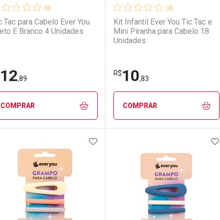
(0)
(0)
c Tac para Cabelo Ever You
Kit Infantil Ever You Tic Tac e
eto E Branco 4 Unidades
Mini Piranha para Cabelo 18
Unidades
12
10
Ativar Desconto
Ativar Desconto
R$
,89
,83
Comprar sem Desconto
Comprar sem Desconto
Comprar sem Desconto
Comprar sem Desconto
COMPRAR
COMPRAR
Por R$ 10,83/cada
Por R$ 10,83/cada
Por R$ 16,85/cada
Por R$ 16,85/cada
ADICIONAR AOS FAVORITOS
A
FECHAR
FECHAR
F
F
aboratório
or Menos
Laboratório
Por Menos