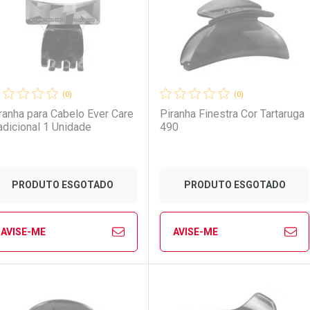
(0)
(0)
ranha para Cabelo Ever Care
Piranha Finestra Cor Tartaruga
adicional 1 Unidade
490
PRODUTO ESGOTADO
PRODUTO ESGOTADO
AVISE-ME
AVISE-ME
Ver Desconto Convênio
Ver Desconto Convênio
FECHAR
FECHAR
FE
FE