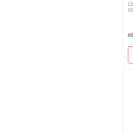
Cl
Gl
R$
L
P