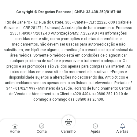
Copyright
Copyright © Drogarias Pacheco | CNPJ: 33.438.250/0187-08
Rio de Janeiro - RJ: Rua do Catete, 300 - Catete - CEP: 22220-000 | Gabriele
Giovanelli - CRF 28127 | 24 horas| Autorização de funcionamento: Processo:
25351.493074/2012-10 Autorização/MS: 7.25279.0 | As informações
contidas neste site, como promoções e ofertas de remédios e
medicamentos, não devem ser usadas para automedicação e não
substituem, em hipótese alguma, a medicação prescrita pelo profissional da
área médica. Somente o médico está em condições de diagnosticar
qualquer problema de saúde e prescrever o tratamento adequado. Os
preços e as promoções são válidos apenas para compras via internet. As
fotos contidas em nosso site são meramente ilustrativas. *Preços e
disponibilidade sujeitos a alterações no decorrer do dia. Antibióticos e
antimicrobianos vendas apenas em lojas físicas ou televendas. Portaria nº
344 - 01/02/1999 - Ministério da Saúde. Horário de funcionamento Central
de Vendas e Atendimento ao Cliente 4020 4404 ou 0800 282 10 10 de
domingo a domingo das 08h00 às 20h00.
LGPD Aceite os Cookies
Home
Conta
Carrinho
Ajuda
Alertas