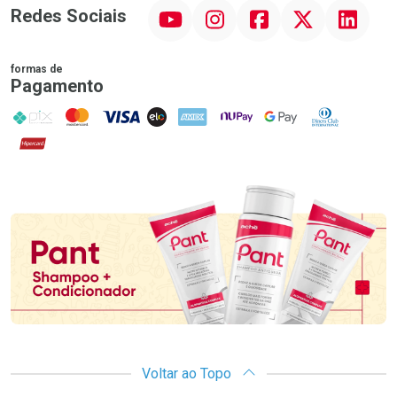
YouTube
Instagram
Facebook
Twitter
Linkedin
Redes Sociais
formas de
Pagamento
PIX
MasterCard
VISA
ELO
AMEX
NuPay
Google Pay
Diners Club
Hipercard
Promoção em Destaque
Voltar ao Topo