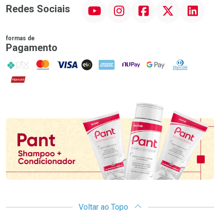
YouTube
Instagram
Facebook
Twitter
Linkedin
Redes Sociais
formas de
Pagamento
PIX
MasterCard
VISA
ELO
AMEX
NuPay
Google Pay
Diners Club
Hipercard
Promoção em Destaque
Voltar ao Topo