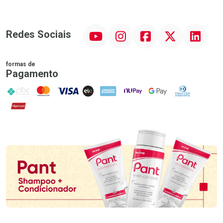
YouTube
Instagram
Facebook
Twitter
Linkedin
Redes Sociais
formas de
Pagamento
PIX
MasterCard
VISA
ELO
AMEX
NuPay
Google Pay
Diners Club
Hipercard
Promoção em Destaque