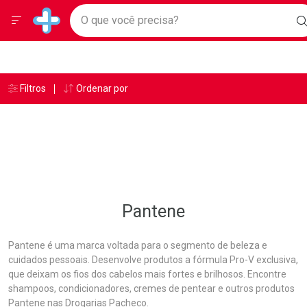
Drogarias Pacheco
Menu
Ir direto para a home
O que você precisa?
Baixe nosso APP e aproveite Ofertas Exclusivas!
B
Navegue pela página
Ir direto para o conteúdo
Faça a sua busca
Ir direto para a busca
Ir direto para a conta
Ir direto para a ajuda
Âncoras
Breadcrumb
Filtros
Ordenar por
Drogarias Pacheco
Pantene
Ir direto para a notificações
Ir direto para o carrinho
Ir direto para o menu
Pantene
Pantene é uma marca voltada para o segmento de beleza e
cuidados pessoais. Desenvolve produtos a fórmula Pro-V exclusiva,
que deixam os fios dos cabelos mais fortes e brilhosos. Encontre
shampoos, condicionadores, cremes de pentear e outros produtos
Pantene nas Drogarias Pacheco.