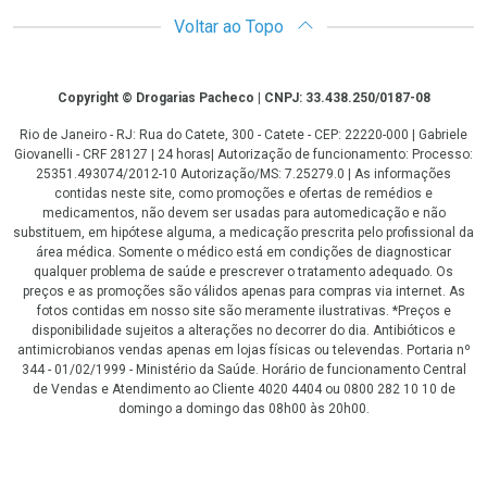
Voltar ao Topo
Copyright
Copyright © Drogarias Pacheco | CNPJ: 33.438.250/0187-08
Rio de Janeiro - RJ: Rua do Catete, 300 - Catete - CEP: 22220-000 | Gabriele
Giovanelli - CRF 28127 | 24 horas| Autorização de funcionamento: Processo:
25351.493074/2012-10 Autorização/MS: 7.25279.0 | As informações
contidas neste site, como promoções e ofertas de remédios e
medicamentos, não devem ser usadas para automedicação e não
substituem, em hipótese alguma, a medicação prescrita pelo profissional da
área médica. Somente o médico está em condições de diagnosticar
qualquer problema de saúde e prescrever o tratamento adequado. Os
preços e as promoções são válidos apenas para compras via internet. As
fotos contidas em nosso site são meramente ilustrativas. *Preços e
disponibilidade sujeitos a alterações no decorrer do dia. Antibióticos e
antimicrobianos vendas apenas em lojas físicas ou televendas. Portaria nº
344 - 01/02/1999 - Ministério da Saúde. Horário de funcionamento Central
de Vendas e Atendimento ao Cliente 4020 4404 ou 0800 282 10 10 de
domingo a domingo das 08h00 às 20h00.
LGPD Aceite os Cookies