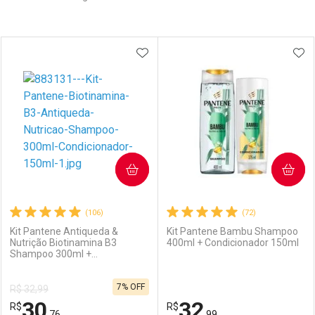
Prateleira
ADICIONAR AOS FAVORITOS
ADI
COMPRAR
COMPRAR
(106)
(72)
Kit Pantene Antiqueda &
Kit Pantene Bambu Shampoo
Nutrição Biotinamina B3
400ml + Condicionador 150ml
Shampoo 300ml +
Condicionador 150ml
7% OFF
R$ 32,99
30
32
R$
R$
,76
,99