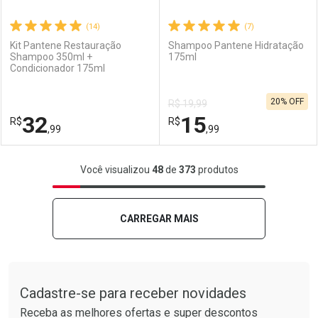
(14)
(7)
Kit Pantene Restauração
Shampoo Pantene Hidratação
Shampoo 350ml +
175ml
Condicionador 175ml
Ativar Desconto
Ativar Desconto
20% OFF
R$ 19,99
Comprar sem Desconto
Comprar sem Desconto
32
15
R$
Comprar sem Desconto
R$
Comprar sem Desconto
Por R$ 15,99/cada
Por R$ 24,99/cada
,99
,99
Por R$ 15,99/cada
Por R$ 24,99/cada
FECHAR
FECHAR
F
F
Você visualizou
48
de
373
produtos
Laboratório
Por Menos
Laboratório
Por Menos
CARREGAR MAIS
Tudo sobre a Drogarias Pacheco
Cadastre-se para receber novidades
Receba as melhores ofertas e super descontos