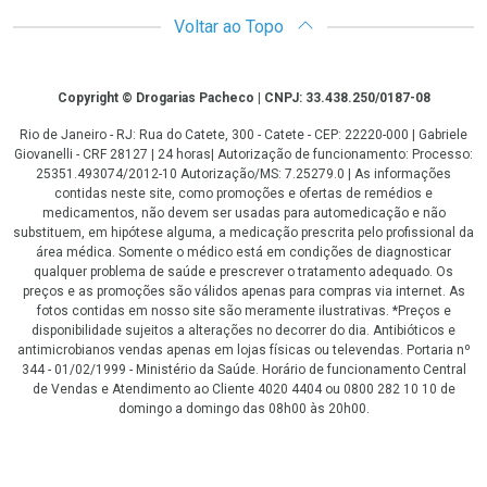
Voltar ao Topo
Copyright
Copyright © Drogarias Pacheco | CNPJ: 33.438.250/0187-08
Rio de Janeiro - RJ: Rua do Catete, 300 - Catete - CEP: 22220-000 | Gabriele
Giovanelli - CRF 28127 | 24 horas| Autorização de funcionamento: Processo:
25351.493074/2012-10 Autorização/MS: 7.25279.0 | As informações
contidas neste site, como promoções e ofertas de remédios e
medicamentos, não devem ser usadas para automedicação e não
substituem, em hipótese alguma, a medicação prescrita pelo profissional da
área médica. Somente o médico está em condições de diagnosticar
qualquer problema de saúde e prescrever o tratamento adequado. Os
preços e as promoções são válidos apenas para compras via internet. As
fotos contidas em nosso site são meramente ilustrativas. *Preços e
disponibilidade sujeitos a alterações no decorrer do dia. Antibióticos e
antimicrobianos vendas apenas em lojas físicas ou televendas. Portaria nº
344 - 01/02/1999 - Ministério da Saúde. Horário de funcionamento Central
de Vendas e Atendimento ao Cliente 4020 4404 ou 0800 282 10 10 de
domingo a domingo das 08h00 às 20h00.
LGPD Aceite os Cookies