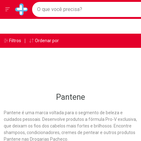
Drogarias Pacheco
Menu
Ir direto para a home
O que você precisa?
Baixe nosso APP e aproveite Ofertas Exclusivas!
Navegue pela página
Ir direto para o conteúdo
Faça a sua busca
Ir direto para a busca
Ir direto para a conta
Ir direto para a ajuda
Âncoras
Breadcrumb
Filtros
Ordenar por
Drogarias Pacheco
Pantene
Ir direto para a notificações
Ir direto para o carrinho
Ir direto para o menu
Pantene
Pantene é uma marca voltada para o segmento de beleza e
cuidados pessoais. Desenvolve produtos a fórmula Pro-V exclusiva,
que deixam os fios dos cabelos mais fortes e brilhosos. Encontre
shampoos, condicionadores, cremes de pentear e outros produtos
Pantene nas Drogarias Pacheco.