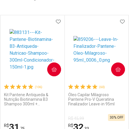
Prateleira
ADICIONAR AOS FAVORITOS
ADI
COMPRAR
COMPRAR
(106)
(60)
Kit Pantene Antiqueda &
Óleo Capilar Milagroso
Nutrição Biotinamina B3
Pantene Pro-V Queratina
Shampoo 300ml +
Finalizador Leave-in 95ml
Condicionador 150ml
30% OFF
R$ 45,99
31
32
R$
R$
,75
,33