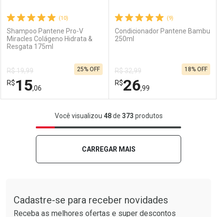
(10)
(9)
Shampoo Pantene Pro-V
Condicionador Pantene Bambu
Miracles Colágeno Hidrata &
250ml
Resgata 175ml
Ativar Desconto
Ativar Desconto
25% OFF
18% OFF
R$ 19,99
R$ 32,99
Comprar sem Desconto
Comprar sem Desconto
15
26
R$
Comprar sem Desconto
R$
Comprar sem Desconto
Por R$ 16,59/cada
Por R$ 37,14/cada
,06
,99
Por R$ 16,59/cada
Por R$ 37,14/cada
FECHAR
FECHAR
F
F
Você visualizou
48
de
373
produtos
Laboratório
Por Menos
Laboratório
Por Menos
CARREGAR MAIS
Tudo sobre a Drogarias Pacheco
Cadastre-se para receber novidades
Receba as melhores ofertas e super descontos