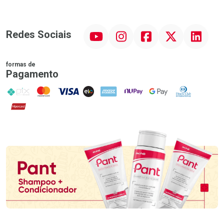
YouTube
Instagram
Facebook
Twitter
Linkedin
Redes Sociais
formas de
Pagamento
PIX
MasterCard
VISA
ELO
AMEX
NuPay
Google Pay
Diners Club
Hipercard
Promoção em Destaque