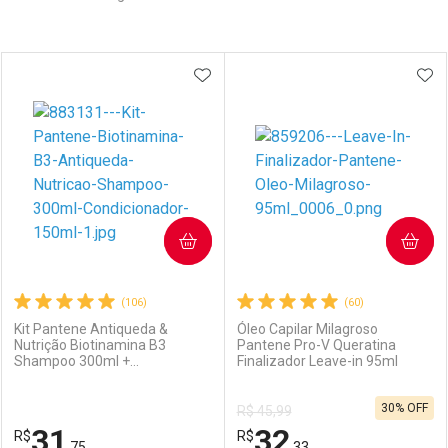
Prateleira
ADICIONAR AOS FAVORITOS
ADI
COMPRAR
COMPRAR
(106)
(60)
Kit Pantene Antiqueda &
Óleo Capilar Milagroso
Nutrição Biotinamina B3
Pantene Pro-V Queratina
Shampoo 300ml +
Finalizador Leave-in 95ml
Condicionador 150ml
30% OFF
R$ 45,99
31
32
R$
R$
,75
,33