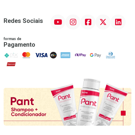
YouTube
Instagram
Facebook
Twitter
Linkedin
Redes Sociais
formas de
Pagamento
PIX
MasterCard
VISA
ELO
AMEX
NuPay
Google Pay
Diners Club
Hipercard
Promoção em Destaque