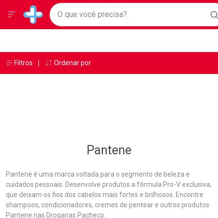
Drogarias Pacheco
Menu
Ir direto para a home
O que você precisa?
Baixe nosso APP e aproveite Ofertas Exclusivas!
B
Navegue pela página
Ir direto para o conteúdo
Faça a sua busca
Ir direto para a busca
Ir direto para a conta
Ir direto para a ajuda
Âncoras
Breadcrumb
Filtros
Ordenar por
Drogarias Pacheco
Pantene
Ir direto para a notificações
Ir direto para o carrinho
Ir direto para o menu
Pantene
Pantene é uma marca voltada para o segmento de beleza e
cuidados pessoais. Desenvolve produtos a fórmula Pro-V exclusiva,
que deixam os fios dos cabelos mais fortes e brilhosos. Encontre
shampoos, condicionadores, cremes de pentear e outros produtos
Pantene nas Drogarias Pacheco.