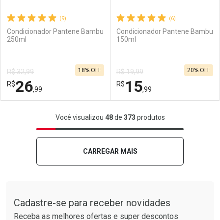
(9)
(6)
Condicionador Pantene Bambu
Condicionador Pantene Bambu
250ml
150ml
Ativar Desconto
Ativar Desconto
18% OFF
20% OFF
R$ 32,99
R$ 19,99
Comprar sem Desconto
Comprar sem Desconto
26
15
R$
Comprar sem Desconto
R$
Comprar sem Desconto
Por R$ 33,22/cada
Por R$ 15,06/cada
,99
,99
Por R$ 33,22/cada
Por R$ 15,06/cada
FECHAR
FECHAR
F
F
Você visualizou
48
de
373
produtos
Laboratório
Por Menos
Laboratório
Por Menos
CARREGAR MAIS
Tudo sobre a Drogarias Pacheco
Cadastre-se para receber novidades
Receba as melhores ofertas e super descontos