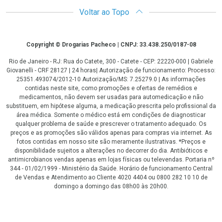
Voltar ao Topo
Copyright
Copyright © Drogarias Pacheco | CNPJ: 33.438.250/0187-08
Rio de Janeiro - RJ: Rua do Catete, 300 - Catete - CEP: 22220-000 | Gabriele
Giovanelli - CRF 28127 | 24 horas| Autorização de funcionamento: Processo:
25351.493074/2012-10 Autorização/MS: 7.25279.0 | As informações
contidas neste site, como promoções e ofertas de remédios e
medicamentos, não devem ser usadas para automedicação e não
substituem, em hipótese alguma, a medicação prescrita pelo profissional da
área médica. Somente o médico está em condições de diagnosticar
qualquer problema de saúde e prescrever o tratamento adequado. Os
preços e as promoções são válidos apenas para compras via internet. As
fotos contidas em nosso site são meramente ilustrativas. *Preços e
disponibilidade sujeitos a alterações no decorrer do dia. Antibióticos e
antimicrobianos vendas apenas em lojas físicas ou televendas. Portaria nº
344 - 01/02/1999 - Ministério da Saúde. Horário de funcionamento Central
de Vendas e Atendimento ao Cliente 4020 4404 ou 0800 282 10 10 de
domingo a domingo das 08h00 às 20h00.
LGPD Aceite os Cookies