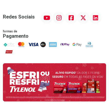
YouTube
Instagram
Facebook
Twitter
Linkedin
Redes Sociais
formas de
Pagamento
PIX
MasterCard
VISA
ELO
AMEX
NuPay
Google Pay
Diners Club
Hipercard
Promoção em Destaque