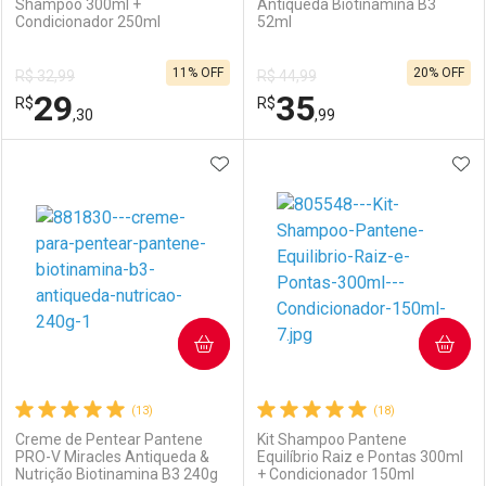
Shampoo 300ml +
Antiqueda Biotinamina B3
Condicionador 250ml
52ml
Ativar Desconto
Ativar Desconto
11% OFF
20% OFF
R$ 32,99
R$ 44,99
Comprar sem Desconto
Comprar sem Desconto
29
35
R$
Comprar sem Desconto
R$
Comprar sem Desconto
Por R$ 44,00/cada
Por R$ 44,90/cada
,30
,99
Por R$ 44,00/cada
Por R$ 44,90/cada
ADICIONAR AOS FAVORITOS
ADI
FECHAR
FECHAR
F
F
Laboratório
Por Menos
Laboratório
Por Menos
COMPRAR
COMPRAR
(13)
(18)
Creme de Pentear Pantene
Kit Shampoo Pantene
PRO-V Miracles Antiqueda &
Equilíbrio Raiz e Pontas 300ml
Nutrição Biotinamina B3 240g
+ Condicionador 150ml