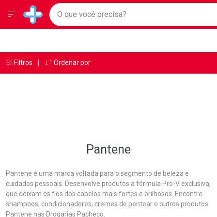
Drogarias Pacheco
Menu
Ir direto para a home
O que você precisa?
Baixe nosso APP e aproveite Ofertas Exclusivas!
Navegue pela página
Ir direto para o conteúdo
Faça a sua busca
Ir direto para a busca
Ir direto para a conta
Ir direto para a ajuda
Âncoras
Breadcrumb
Filtros
Ordenar por
Drogarias Pacheco
Pantene
Ir direto para a notificações
Ir direto para o carrinho
Ir direto para o menu
Pantene
Pantene é uma marca voltada para o segmento de beleza e
cuidados pessoais. Desenvolve produtos a fórmula Pro-V exclusiva,
que deixam os fios dos cabelos mais fortes e brilhosos. Encontre
shampoos, condicionadores, cremes de pentear e outros produtos
Pantene nas Drogarias Pacheco.