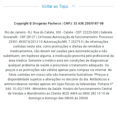
Voltar ao Topo
Copyright
Copyright © Drogarias Pacheco | CNPJ: 33.438.250/0187-08
Rio de Janeiro - RJ: Rua do Catete, 300 - Catete - CEP: 22220-000 | Gabriele
Giovanelli - CRF 28127 | 24 horas| Autorização de funcionamento: Processo:
25351.493074/2012-10 Autorização/MS: 7.25279.0 | As informações
contidas neste site, como promoções e ofertas de remédios e
medicamentos, não devem ser usadas para automedicação e não
substituem, em hipótese alguma, a medicação prescrita pelo profissional da
área médica. Somente o médico está em condições de diagnosticar
qualquer problema de saúde e prescrever o tratamento adequado. Os
preços e as promoções são válidos apenas para compras via internet. As
fotos contidas em nosso site são meramente ilustrativas. *Preços e
disponibilidade sujeitos a alterações no decorrer do dia. Antibióticos e
antimicrobianos vendas apenas em lojas físicas ou televendas. Portaria nº
344 - 01/02/1999 - Ministério da Saúde. Horário de funcionamento Central
de Vendas e Atendimento ao Cliente 4020 4404 ou 0800 282 10 10 de
domingo a domingo das 08h00 às 20h00.
LGPD Aceite os Cookies