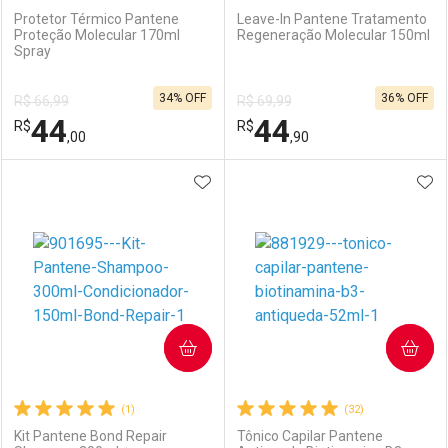
Protetor Térmico Pantene
Leave-In Pantene Tratamento
Proteção Molecular 170ml
Regeneração Molecular 150ml
Spray
Ativar Desconto
Ativar Desconto
34% OFF
36% OFF
R$ 66,99
R$ 69,99
Comprar sem Desconto
Comprar sem Desconto
44
44
R$
Comprar sem Desconto
R$
Comprar sem Desconto
Por R$ 26,94/cada
Por R$ 16,99/cada
,00
,90
Por R$ 26,94/cada
Por R$ 16,99/cada
ADICIONAR AOS FAVORITOS
ADI
FECHAR
FECHAR
F
F
Laboratório
Por Menos
Laboratório
Por Menos
COMPRAR
COMPRAR
(1)
(32)
Kit Pantene Bond Repair
Tônico Capilar Pantene