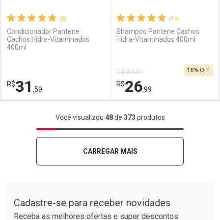
(8)
(14)
Condicionador Pantene
Shampoo Pantene Cachos
Cachos Hidra-Vitaminados
Hidra-Vitaminados 400ml
400ml
Ativar Desconto
Ativar Desconto
18% OFF
R$ 32,99
Comprar sem Desconto
Comprar sem Desconto
31
26
R$
Comprar sem Desconto
R$
Comprar sem Desconto
Por R$ 32,99/cada
Por R$ 15,99/cada
,59
,99
Por R$ 32,99/cada
Por R$ 15,99/cada
FECHAR
FECHAR
F
F
Você visualizou
48
de
373
produtos
Laboratório
Por Menos
Laboratório
Por Menos
CARREGAR MAIS
Tudo sobre a Drogarias Pacheco
Cadastre-se para receber novidades
Receba as melhores ofertas e super descontos