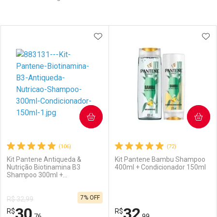
Prateleira
ADICIONAR AOS FAVORITOS
ADI
COMPRAR
COMPRAR
(106)
(72)
Kit Pantene Antiqueda &
Kit Pantene Bambu Shampoo
Nutrição Biotinamina B3
400ml + Condicionador 150ml
Shampoo 300ml +
Condicionador 150ml
7% OFF
R$ 32,99
30
32
R$
R$
,76
,99