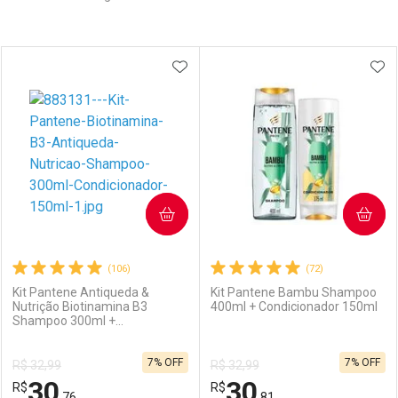
Prateleira
ADICIONAR AOS FAVORITOS
ADI
COMPRAR
COMPRAR
(106)
(72)
Kit Pantene Antiqueda &
Kit Pantene Bambu Shampoo
Nutrição Biotinamina B3
400ml + Condicionador 150ml
Shampoo 300ml +
Condicionador 150ml
7% OFF
7% OFF
R$ 32,99
R$ 32,99
30
30
R$
R$
,76
,81