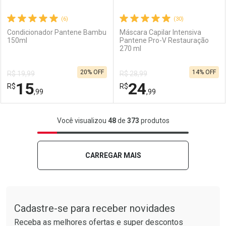
(6)
(30)
Condicionador Pantene Bambu
Máscara Capilar Intensiva
150ml
Pantene Pro-V Restauração
270 ml
Ativar Desconto
Ativar Desconto
20% OFF
14% OFF
R$ 19,99
R$ 28,99
Comprar sem Desconto
Comprar sem Desconto
15
24
R$
Comprar sem Desconto
R$
Comprar sem Desconto
Por R$ 35,66/cada
Por R$ 26,99/cada
,99
,99
Por R$ 35,66/cada
Por R$ 26,99/cada
FECHAR
FECHAR
F
F
Você visualizou
48
de
373
produtos
Laboratório
Por Menos
Laboratório
Por Menos
CARREGAR MAIS
Tudo sobre a Drogarias Pacheco
Cadastre-se para receber novidades
Receba as melhores ofertas e super descontos