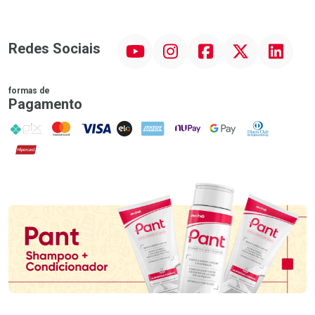
YouTube
Instagram
Facebook
Twitter
Linkedin
Redes Sociais
formas de
Pagamento
PIX
MasterCard
VISA
ELO
AMEX
NuPay
Google Pay
Diners Club
Hipercard
Promoção em Destaque