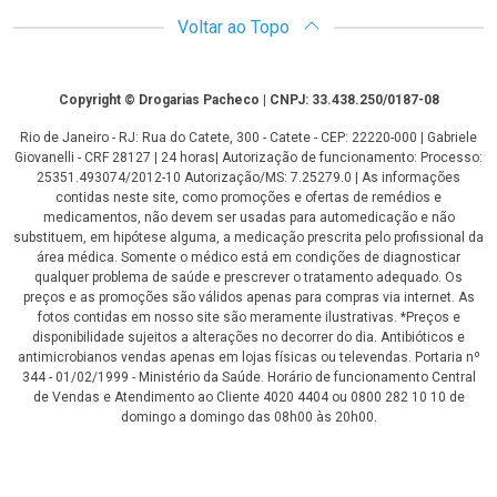
Voltar ao Topo
Copyright
Copyright © Drogarias Pacheco | CNPJ: 33.438.250/0187-08
Rio de Janeiro - RJ: Rua do Catete, 300 - Catete - CEP: 22220-000 | Gabriele
Giovanelli - CRF 28127 | 24 horas| Autorização de funcionamento: Processo:
25351.493074/2012-10 Autorização/MS: 7.25279.0 | As informações
contidas neste site, como promoções e ofertas de remédios e
medicamentos, não devem ser usadas para automedicação e não
substituem, em hipótese alguma, a medicação prescrita pelo profissional da
área médica. Somente o médico está em condições de diagnosticar
qualquer problema de saúde e prescrever o tratamento adequado. Os
preços e as promoções são válidos apenas para compras via internet. As
fotos contidas em nosso site são meramente ilustrativas. *Preços e
disponibilidade sujeitos a alterações no decorrer do dia. Antibióticos e
antimicrobianos vendas apenas em lojas físicas ou televendas. Portaria nº
344 - 01/02/1999 - Ministério da Saúde. Horário de funcionamento Central
de Vendas e Atendimento ao Cliente 4020 4404 ou 0800 282 10 10 de
domingo a domingo das 08h00 às 20h00.
LGPD Aceite os Cookies