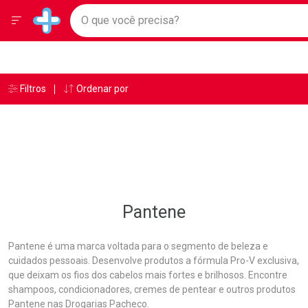
Drogarias Pacheco
Menu
Ir direto para a home
O que você precisa?
Baixe nosso APP e aproveite Ofertas Exclusivas!
Navegue pela página
Ir direto para o conteúdo
Faça a sua busca
Ir direto para a busca
Ir direto para a conta
Ir direto para a ajuda
Âncoras
Breadcrumb
Filtros
Ordenar por
Drogarias Pacheco
Pantene
Ir direto para a notificações
Ir direto para o carrinho
Ir direto para o menu
Pantene
Pantene é uma marca voltada para o segmento de beleza e
cuidados pessoais. Desenvolve produtos a fórmula Pro-V exclusiva,
que deixam os fios dos cabelos mais fortes e brilhosos. Encontre
shampoos, condicionadores, cremes de pentear e outros produtos
Pantene nas Drogarias Pacheco.