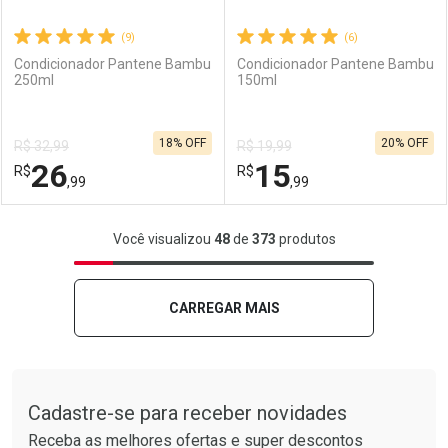
(9)
(6)
Condicionador Pantene Bambu
Condicionador Pantene Bambu
250ml
150ml
Ativar Desconto
Ativar Desconto
18% OFF
20% OFF
R$ 32,99
R$ 19,99
Comprar sem Desconto
Comprar sem Desconto
26
15
R$
Comprar sem Desconto
R$
Comprar sem Desconto
Por R$ 37,14/cada
Por R$ 15,06/cada
,99
,99
Por R$ 37,14/cada
Por R$ 15,06/cada
FECHAR
FECHAR
F
F
Você visualizou
48
de
373
produtos
Laboratório
Por Menos
Laboratório
Por Menos
CARREGAR MAIS
Tudo sobre a Drogarias Pacheco
Cadastre-se para receber novidades
Receba as melhores ofertas e super descontos