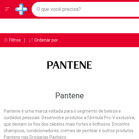
Drogarias Pacheco
Menu
Ir direto para a home
O que você precisa?
Baixe nosso APP e aproveite Ofertas Exclusivas!
Navegue pela página
Ir direto para o conteúdo
Faça a sua busca
Ir direto para a busca
Ir direto para a conta
Ir direto para a ajuda
Âncoras
Breadcrumb
Filtros
Ordenar por
Drogarias Pacheco
Pantene
Ir direto para a notificações
Ir direto para o carrinho
Ir direto para o menu
Pantene
Pantene é uma marca voltada para o segmento de beleza e
cuidados pessoais. Desenvolve produtos a fórmula Pro-V exclusiva,
que deixam os fios dos cabelos mais fortes e brilhosos. Encontre
shampoos, condicionadores, cremes de pentear e outros produtos
Pantene nas Drogarias Pacheco.