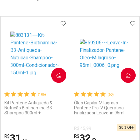
Prateleira
ADICIONAR AOS FAVORITOS
ADI
COMPRAR
COMPRAR
(106)
(60)
Kit Pantene Antiqueda &
Óleo Capilar Milagroso
Nutrição Biotinamina B3
Pantene Pro-V Queratina
Shampoo 300ml +
Finalizador Leave-in 95ml
Condicionador 150ml
30% OFF
R$ 45,99
31
32
R$
R$
,75
,33