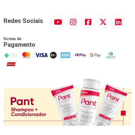
YouTube
Instagram
Facebook
Twitter
Linkedin
Redes Sociais
formas de
Pagamento
PIX
MasterCard
VISA
ELO
AMEX
NuPay
Google Pay
Diners Club
Hipercard
Promoção em Destaque