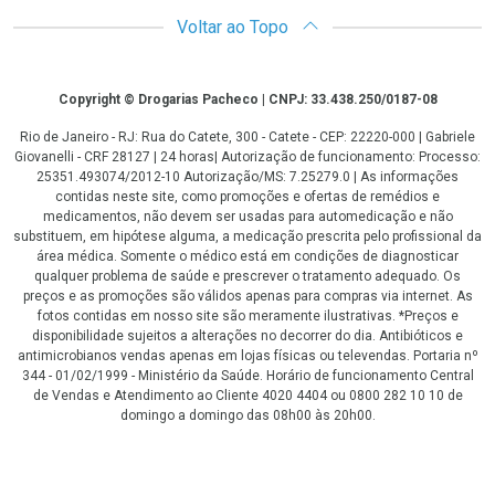
Voltar ao Topo
Copyright
Copyright © Drogarias Pacheco | CNPJ: 33.438.250/0187-08
Rio de Janeiro - RJ: Rua do Catete, 300 - Catete - CEP: 22220-000 | Gabriele
Giovanelli - CRF 28127 | 24 horas| Autorização de funcionamento: Processo:
25351.493074/2012-10 Autorização/MS: 7.25279.0 | As informações
contidas neste site, como promoções e ofertas de remédios e
medicamentos, não devem ser usadas para automedicação e não
substituem, em hipótese alguma, a medicação prescrita pelo profissional da
área médica. Somente o médico está em condições de diagnosticar
qualquer problema de saúde e prescrever o tratamento adequado. Os
preços e as promoções são válidos apenas para compras via internet. As
fotos contidas em nosso site são meramente ilustrativas. *Preços e
disponibilidade sujeitos a alterações no decorrer do dia. Antibióticos e
antimicrobianos vendas apenas em lojas físicas ou televendas. Portaria nº
344 - 01/02/1999 - Ministério da Saúde. Horário de funcionamento Central
de Vendas e Atendimento ao Cliente 4020 4404 ou 0800 282 10 10 de
domingo a domingo das 08h00 às 20h00.
LGPD Aceite os Cookies