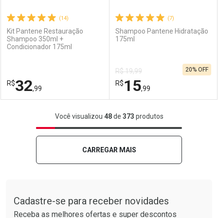
(14)
(7)
Kit Pantene Restauração
Shampoo Pantene Hidratação
Shampoo 350ml +
175ml
Condicionador 175ml
Ativar Desconto
Ativar Desconto
20% OFF
R$ 19,99
Comprar sem Desconto
Comprar sem Desconto
32
15
R$
Comprar sem Desconto
R$
Comprar sem Desconto
Por R$ 15,99/cada
Por R$ 24,99/cada
,99
,99
Por R$ 15,99/cada
Por R$ 24,99/cada
FECHAR
FECHAR
F
F
Você visualizou
48
de
373
produtos
Laboratório
Por Menos
Laboratório
Por Menos
CARREGAR MAIS
Tudo sobre a Drogarias Pacheco
Cadastre-se para receber novidades
Receba as melhores ofertas e super descontos