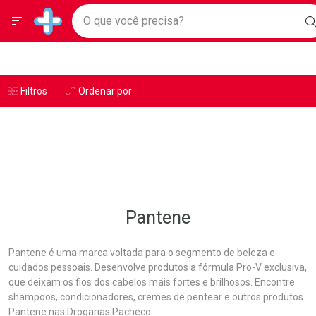
Drogarias Pacheco
Menu
Ir direto para a home
O que você precisa?
Baixe nosso APP e aproveite Ofertas Exclusivas!
B
Navegue pela página
Ir direto para o conteúdo
Faça a sua busca
Ir direto para a busca
Ir direto para a conta
Ir direto para a ajuda
Âncoras
Breadcrumb
Filtros
Ordenar por
Drogarias Pacheco
Pantene
Ir direto para a notificações
Ir direto para o carrinho
Ir direto para o menu
Pantene
Pantene é uma marca voltada para o segmento de beleza e
cuidados pessoais. Desenvolve produtos a fórmula Pro-V exclusiva,
que deixam os fios dos cabelos mais fortes e brilhosos. Encontre
shampoos, condicionadores, cremes de pentear e outros produtos
Pantene nas Drogarias Pacheco.