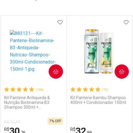
Prateleira
ADICIONAR AOS FAVORITOS
ADI
COMPRAR
COMPRAR
(106)
(72)
Kit Pantene Antiqueda &
Kit Pantene Bambu Shampoo
Nutrição Biotinamina B3
400ml + Condicionador 150ml
Shampoo 300ml +
Condicionador 150ml
7% OFF
R$ 32,99
30
32
R$
R$
,76
,99