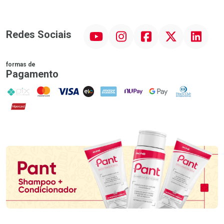
YouTube
Instagram
Facebook
Twitter
Linkedin
Redes Sociais
formas de
Pagamento
PIX
MasterCard
VISA
ELO
AMEX
NuPay
Google Pay
Diners Club
Hipercard
Promoção em Destaque