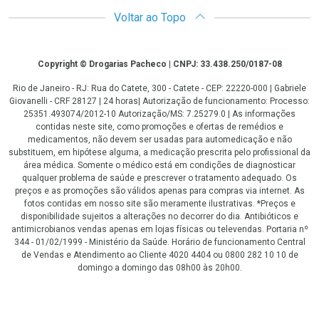
Voltar ao Topo
Copyright
Copyright © Drogarias Pacheco | CNPJ: 33.438.250/0187-08
Rio de Janeiro - RJ: Rua do Catete, 300 - Catete - CEP: 22220-000 | Gabriele
Giovanelli - CRF 28127 | 24 horas| Autorização de funcionamento: Processo:
25351.493074/2012-10 Autorização/MS: 7.25279.0 | As informações
contidas neste site, como promoções e ofertas de remédios e
medicamentos, não devem ser usadas para automedicação e não
substituem, em hipótese alguma, a medicação prescrita pelo profissional da
área médica. Somente o médico está em condições de diagnosticar
qualquer problema de saúde e prescrever o tratamento adequado. Os
preços e as promoções são válidos apenas para compras via internet. As
fotos contidas em nosso site são meramente ilustrativas. *Preços e
disponibilidade sujeitos a alterações no decorrer do dia. Antibióticos e
antimicrobianos vendas apenas em lojas físicas ou televendas. Portaria nº
344 - 01/02/1999 - Ministério da Saúde. Horário de funcionamento Central
de Vendas e Atendimento ao Cliente 4020 4404 ou 0800 282 10 10 de
domingo a domingo das 08h00 às 20h00.
LGPD Aceite os Cookies