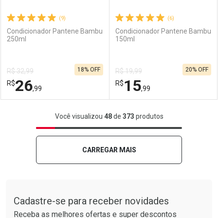
(9)
(6)
Condicionador Pantene Bambu
Condicionador Pantene Bambu
250ml
150ml
Ativar Desconto
Ativar Desconto
18% OFF
20% OFF
R$ 32,99
R$ 19,99
Comprar sem Desconto
Comprar sem Desconto
26
15
R$
Comprar sem Desconto
R$
Comprar sem Desconto
Por R$ 35,66/cada
Por R$ 15,06/cada
,99
,99
Por R$ 35,66/cada
Por R$ 15,06/cada
FECHAR
FECHAR
F
F
Você visualizou
48
de
373
produtos
Laboratório
Por Menos
Laboratório
Por Menos
CARREGAR MAIS
Tudo sobre a Drogarias Pacheco
Cadastre-se para receber novidades
Receba as melhores ofertas e super descontos