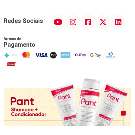
YouTube
Instagram
Facebook
Twitter
Linkedin
Redes Sociais
formas de
Pagamento
PIX
MasterCard
VISA
ELO
AMEX
NuPay
Google Pay
Diners Club
Hipercard
Promoção em Destaque