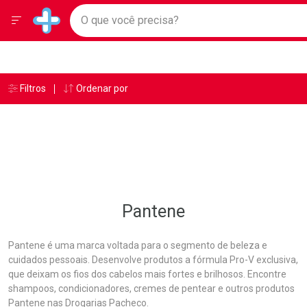
Drogarias Pacheco
Menu
Ir direto para a home
O que você precisa?
Baixe nosso APP e aproveite Ofertas Exclusivas!
Navegue pela página
Ir direto para o conteúdo
Faça a sua busca
Ir direto para a busca
Ir direto para a conta
Ir direto para a ajuda
Âncoras
Breadcrumb
Filtros
Ordenar por
Drogarias Pacheco
Pantene
Ir direto para a notificações
Ir direto para o carrinho
Ir direto para o menu
Pantene
Pantene é uma marca voltada para o segmento de beleza e
cuidados pessoais. Desenvolve produtos a fórmula Pro-V exclusiva,
que deixam os fios dos cabelos mais fortes e brilhosos. Encontre
shampoos, condicionadores, cremes de pentear e outros produtos
Pantene nas Drogarias Pacheco.