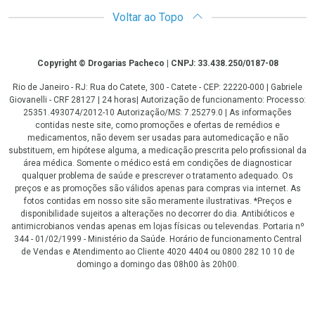
Voltar ao Topo
Copyright
Copyright © Drogarias Pacheco | CNPJ: 33.438.250/0187-08
Rio de Janeiro - RJ: Rua do Catete, 300 - Catete - CEP: 22220-000 | Gabriele
Giovanelli - CRF 28127 | 24 horas| Autorização de funcionamento: Processo:
25351.493074/2012-10 Autorização/MS: 7.25279.0 | As informações
contidas neste site, como promoções e ofertas de remédios e
medicamentos, não devem ser usadas para automedicação e não
substituem, em hipótese alguma, a medicação prescrita pelo profissional da
área médica. Somente o médico está em condições de diagnosticar
qualquer problema de saúde e prescrever o tratamento adequado. Os
preços e as promoções são válidos apenas para compras via internet. As
fotos contidas em nosso site são meramente ilustrativas. *Preços e
disponibilidade sujeitos a alterações no decorrer do dia. Antibióticos e
antimicrobianos vendas apenas em lojas físicas ou televendas. Portaria nº
344 - 01/02/1999 - Ministério da Saúde. Horário de funcionamento Central
de Vendas e Atendimento ao Cliente 4020 4404 ou 0800 282 10 10 de
domingo a domingo das 08h00 às 20h00.
LGPD Aceite os Cookies