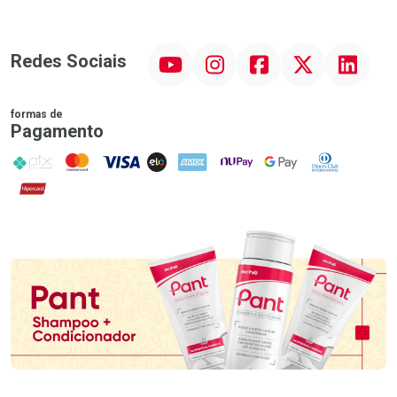
YouTube
Instagram
Facebook
Twitter
Linkedin
Redes Sociais
formas de
Pagamento
PIX
MasterCard
VISA
ELO
AMEX
NuPay
Google Pay
Diners Club
Hipercard
Promoção em Destaque