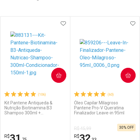
Prateleira
ADICIONAR AOS FAVORITOS
ADI
COMPRAR
COMPRAR
(106)
(60)
Kit Pantene Antiqueda &
Óleo Capilar Milagroso
Nutrição Biotinamina B3
Pantene Pro-V Queratina
Shampoo 300ml +
Finalizador Leave-in 95ml
Condicionador 150ml
30% OFF
R$ 45,99
31
32
R$
R$
,75
,33