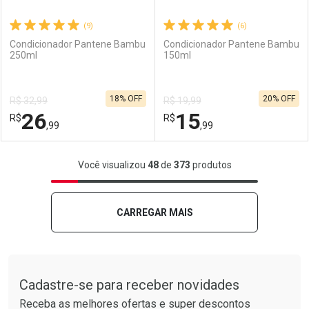
(9)
(6)
Condicionador Pantene Bambu
Condicionador Pantene Bambu
250ml
150ml
Ativar Desconto
Ativar Desconto
18% OFF
20% OFF
R$ 32,99
R$ 19,99
Comprar sem Desconto
Comprar sem Desconto
26
15
R$
Comprar sem Desconto
R$
Comprar sem Desconto
Por R$ 37,14/cada
Por R$ 15,06/cada
,99
,99
Por R$ 37,14/cada
Por R$ 15,06/cada
FECHAR
FECHAR
F
F
Você visualizou
48
de
373
produtos
Laboratório
Por Menos
Laboratório
Por Menos
CARREGAR MAIS
Tudo sobre a Drogarias Pacheco
Cadastre-se para receber novidades
Receba as melhores ofertas e super descontos