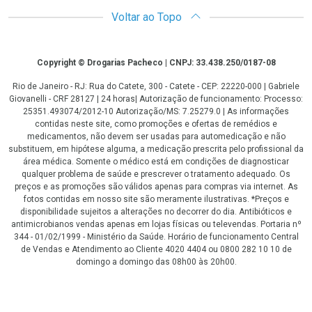
Voltar ao Topo
Copyright
Copyright © Drogarias Pacheco | CNPJ: 33.438.250/0187-08
Rio de Janeiro - RJ: Rua do Catete, 300 - Catete - CEP: 22220-000 | Gabriele
Giovanelli - CRF 28127 | 24 horas| Autorização de funcionamento: Processo:
25351.493074/2012-10 Autorização/MS: 7.25279.0 | As informações
contidas neste site, como promoções e ofertas de remédios e
medicamentos, não devem ser usadas para automedicação e não
substituem, em hipótese alguma, a medicação prescrita pelo profissional da
área médica. Somente o médico está em condições de diagnosticar
qualquer problema de saúde e prescrever o tratamento adequado. Os
preços e as promoções são válidos apenas para compras via internet. As
fotos contidas em nosso site são meramente ilustrativas. *Preços e
disponibilidade sujeitos a alterações no decorrer do dia. Antibióticos e
antimicrobianos vendas apenas em lojas físicas ou televendas. Portaria nº
344 - 01/02/1999 - Ministério da Saúde. Horário de funcionamento Central
de Vendas e Atendimento ao Cliente 4020 4404 ou 0800 282 10 10 de
domingo a domingo das 08h00 às 20h00.
LGPD Aceite os Cookies