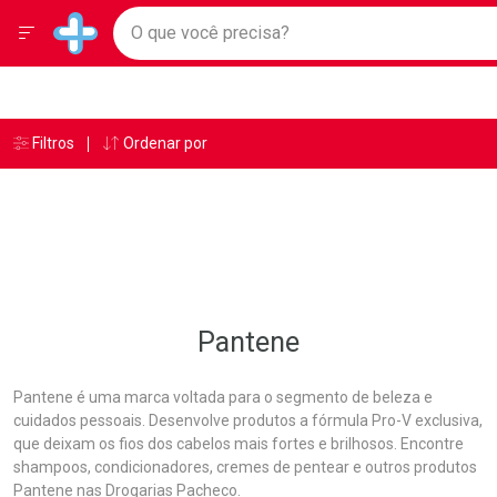
Drogarias Pacheco
Menu
Ir direto para a home
O que você precisa?
Baixe nosso APP e aproveite Ofertas Exclusivas!
Navegue pela página
Ir direto para o conteúdo
Faça a sua busca
Ir direto para a busca
Ir direto para a conta
Ir direto para a ajuda
Âncoras
Breadcrumb
Filtros
Ordenar por
Drogarias Pacheco
Pantene
Ir direto para a notificações
Ir direto para o carrinho
Ir direto para o menu
Pantene
Pantene é uma marca voltada para o segmento de beleza e
cuidados pessoais. Desenvolve produtos a fórmula Pro-V exclusiva,
que deixam os fios dos cabelos mais fortes e brilhosos. Encontre
shampoos, condicionadores, cremes de pentear e outros produtos
Pantene nas Drogarias Pacheco.