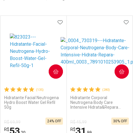
Prateleira
ADICIONAR AOS FAVORITOS
ADI
COMPRAR
COMPRAR
(135)
(280)
Hidratante Facial Neutrogena
Hidratante Corporal
Hydro Boost Water Gel Refil
Neutrogena Body Care
50g
Intensive Hidrata&Repara
400ml
24% OFF
30% OFF
R$ 69,99
R$ 45,99
53
31
R$
R$
,20
,99