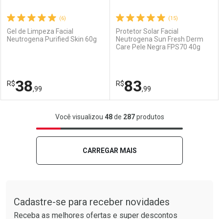
(6)
(15)
Gel de Limpeza Facial
Protetor Solar Facial
Neutrogena Purified Skin 60g
Neutrogena Sun Fresh Derm
Care Pele Negra FPS70 40g
Ativar Desconto
Ativar Desconto
Comprar sem Desconto
Comprar sem Desconto
38
83
R$
Comprar sem Desconto
R$
Comprar sem Desconto
Por R$ 186,99/cada
Por R$ 58,99/cada
,99
,99
Por R$ 186,99/cada
Por R$ 58,99/cada
FECHAR
FECHAR
F
F
Você visualizou
48
de
287
produtos
Laboratório
Por Menos
Laboratório
Por Menos
CARREGAR MAIS
Tudo sobre a Drogarias Pacheco
Cadastre-se para receber novidades
Receba as melhores ofertas e super descontos