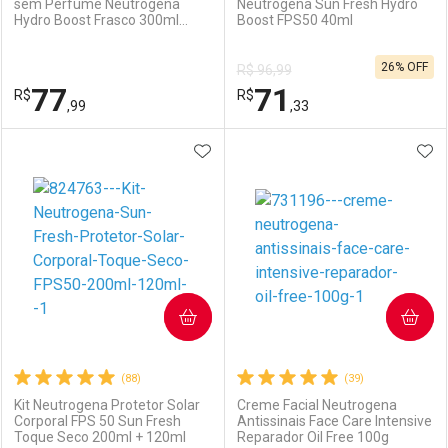
sem Perfume Neutrogena
Neutrogena Sun Fresh Hydro
Hydro Boost Frasco 300ml
Boost FPS50 40ml
Ativar Desconto
Ativar Desconto
Pump
26% OFF
R$ 96,99
Comprar sem Desconto
Comprar sem Desconto
77
71
R$
Comprar sem Desconto
R$
Comprar sem Desconto
Por R$ 31,19/cada
Por R$ 166,00/cada
,99
,33
Por R$ 31,19/cada
Por R$ 166,00/cada
ADICIONAR AOS FAVORITOS
ADI
FECHAR
FECHAR
F
F
Laboratório
Por Menos
Laboratório
Por Menos
COMPRAR
COMPRAR
(88)
(39)
Kit Neutrogena Protetor Solar
Creme Facial Neutrogena
Corporal FPS 50 Sun Fresh
Antissinais Face Care Intensive
Toque Seco 200ml + 120ml
Reparador Oil Free 100g