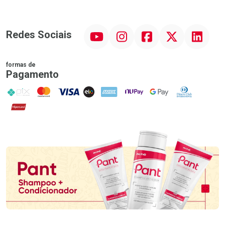
YouTube
Instagram
Facebook
Twitter
Linkedin
Redes Sociais
formas de
Pagamento
PIX
MasterCard
VISA
ELO
AMEX
NuPay
Google Pay
Diners Club
Hipercard
Promoção em Destaque