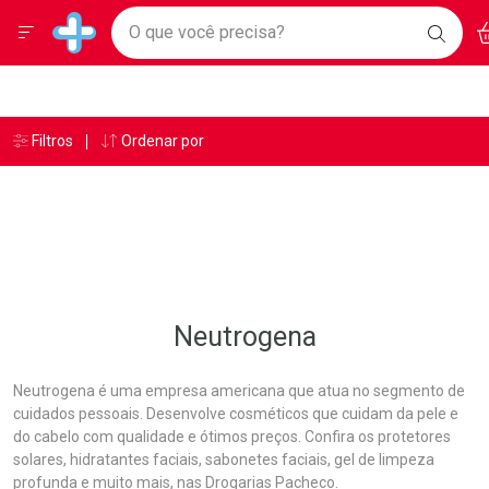
Drogarias Pacheco
Menu
Ac
Ir direto para a home
O que você precisa?
BAIXE
Baixe nosso APP e aproveite Ofertas Exclusivas!
BUSC
O AP
Navegue pela página
Ir direto para o conteúdo
Faça a sua busca
Ir direto para a busca
Ir direto para a conta
Ir direto para a ajuda
Âncoras
Breadcrumb
Filtros
Ordenar por
Drogarias Pacheco
Neutrogena
Ir direto para a notificações
Ir direto para o carrinho
Ir direto para o menu
Neutrogena
Neutrogena é uma empresa americana que atua no segmento de
cuidados pessoais. Desenvolve cosméticos que cuidam da pele e
do cabelo com qualidade e ótimos preços. Confira os protetores
solares, hidratantes faciais, sabonetes faciais, gel de limpeza
profunda e muito mais, nas Drogarias Pacheco.