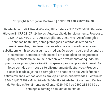
Voltar ao Topo
Copyright
Copyright © Drogarias Pacheco | CNPJ: 33.438.250/0187-08
Rio de Janeiro - RJ: Rua do Catete, 300 - Catete - CEP: 22220-000 | Gabriele
Giovanelli - CRF 28127 | 24 horas| Autorização de funcionamento: Processo:
25351.493074/2012-10 Autorização/MS: 7.25279.0 | As informações
contidas neste site, como promoções e ofertas de remédios e
medicamentos, não devem ser usadas para automedicação e não
substituem, em hipótese alguma, a medicação prescrita pelo profissional da
área médica. Somente o médico está em condições de diagnosticar
qualquer problema de saúde e prescrever o tratamento adequado. Os
preços e as promoções são válidos apenas para compras via internet. As
fotos contidas em nosso site são meramente ilustrativas. *Preços e
disponibilidade sujeitos a alterações no decorrer do dia. Antibióticos e
antimicrobianos vendas apenas em lojas físicas ou televendas. Portaria nº
344 - 01/02/1999 - Ministério da Saúde. Horário de funcionamento Central
de Vendas e Atendimento ao Cliente 4020 4404 ou 0800 282 10 10 de
domingo a domingo das 08h00 às 20h00.
LGPD Aceite os Cookies