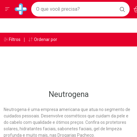
Drogarias Pacheco
Menu
Ac
Ir direto para a home
O que você precisa?
BAIXE
Baixe nosso APP e aproveite Ofertas Exclusivas!
BUSC
O AP
Navegue pela página
Ir direto para o conteúdo
Faça a sua busca
Ir direto para a busca
Ir direto para a conta
Ir direto para a ajuda
Âncoras
Breadcrumb
Filtros
Ordenar por
Drogarias Pacheco
Neutrogena
Ir direto para a notificações
Ir direto para o carrinho
Ir direto para o menu
Neutrogena
Neutrogena é uma empresa americana que atua no segmento de
cuidados pessoais. Desenvolve cosméticos que cuidam da pele e
do cabelo com qualidade e ótimos preços. Confira os protetores
solares, hidratantes faciais, sabonetes faciais, gel de limpeza
profunda e muito mais, nas Drogarias Pacheco.