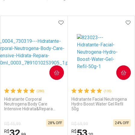
Prateleira
ADICIONAR AOS FAVORITOS
ADI
COMPRAR
COMPRAR
(280)
(135)
Hidratante Corporal
Hidratante Facial Neutrogena
Neutrogena Body Care
Hydro Boost Water Gel Refil
Intensive Hidrata&Repara
50g
400ml
28% OFF
24% OFF
R$ 45,99
R$ 69,99
32
53
R$
R$
,99
,20