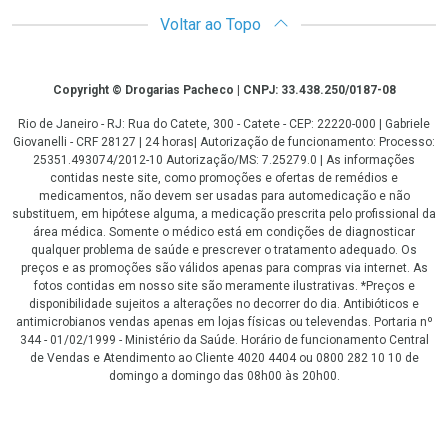
Voltar ao Topo
Copyright
Copyright © Drogarias Pacheco | CNPJ: 33.438.250/0187-08
Rio de Janeiro - RJ: Rua do Catete, 300 - Catete - CEP: 22220-000 | Gabriele
Giovanelli - CRF 28127 | 24 horas| Autorização de funcionamento: Processo:
25351.493074/2012-10 Autorização/MS: 7.25279.0 | As informações
contidas neste site, como promoções e ofertas de remédios e
medicamentos, não devem ser usadas para automedicação e não
substituem, em hipótese alguma, a medicação prescrita pelo profissional da
área médica. Somente o médico está em condições de diagnosticar
qualquer problema de saúde e prescrever o tratamento adequado. Os
preços e as promoções são válidos apenas para compras via internet. As
fotos contidas em nosso site são meramente ilustrativas. *Preços e
disponibilidade sujeitos a alterações no decorrer do dia. Antibióticos e
antimicrobianos vendas apenas em lojas físicas ou televendas. Portaria nº
344 - 01/02/1999 - Ministério da Saúde. Horário de funcionamento Central
de Vendas e Atendimento ao Cliente 4020 4404 ou 0800 282 10 10 de
domingo a domingo das 08h00 às 20h00.
LGPD Aceite os Cookies