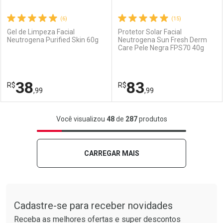
(6)
(15)
Gel de Limpeza Facial
Protetor Solar Facial
Neutrogena Purified Skin 60g
Neutrogena Sun Fresh Derm
Care Pele Negra FPS70 40g
Ativar Desconto
Ativar Desconto
Comprar sem Desconto
Comprar sem Desconto
38
83
R$
Comprar sem Desconto
R$
Comprar sem Desconto
Por R$ 186,99/cada
Por R$ 58,99/cada
,99
,99
Por R$ 186,99/cada
Por R$ 58,99/cada
FECHAR
FECHAR
F
F
Você visualizou
48
de
287
produtos
Laboratório
Por Menos
Laboratório
Por Menos
CARREGAR MAIS
Tudo sobre a Drogarias Pacheco
Cadastre-se para receber novidades
Receba as melhores ofertas e super descontos