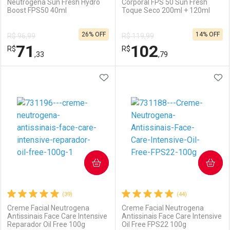
Neutrogena Sun Fresh Hydro
Corporal FPS 50 Sun Fresh
Boost FPS50 40ml
Toque Seco 200ml + 120ml
Ativar Desconto
Ativar Desconto
26% OFF
14% OFF
R$ 96,99
R$ 119,99
Comprar sem Desconto
Comprar sem Desconto
71
102
R$
Comprar sem Desconto
R$
Comprar sem Desconto
Por R$ 31,99/cada
Por R$ 77,99/cada
,33
,79
Por R$ 31,99/cada
Por R$ 77,99/cada
ADICIONAR AOS FAVORITOS
ADI
FECHAR
FECHAR
F
F
Laboratório
Por Menos
Laboratório
Por Menos
COMPRAR
COMPRAR
(39)
(44)
Creme Facial Neutrogena
Creme Facial Neutrogena
Antissinais Face Care Intensive
Antissinais Face Care Intensive
Reparador Oil Free 100g
Oil Free FPS22 100g