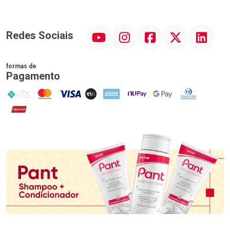
YouTube
Instagram
Facebook
Twitter
Linkedin
Redes Sociais
formas de
Pagamento
PIX
MasterCard
VISA
ELO
AMEX
NuPay
Google Pay
Diners Club
Hipercard
Promoção em Destaque