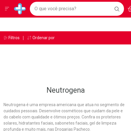
Drogarias Pacheco
Menu
Ac
Ir direto para a home
O que você precisa?
BAIXE
Baixe nosso APP e aproveite Ofertas Exclusivas!
BUSC
O AP
Navegue pela página
Ir direto para o conteúdo
Faça a sua busca
Ir direto para a busca
Ir direto para a conta
Ir direto para a ajuda
Âncoras
Breadcrumb
Filtros
Ordenar por
Drogarias Pacheco
Neutrogena
Ir direto para a notificações
Ir direto para o carrinho
Ir direto para o menu
Neutrogena
Neutrogena é uma empresa americana que atua no segmento de
cuidados pessoais. Desenvolve cosméticos que cuidam da pele e
do cabelo com qualidade e ótimos preços. Confira os protetores
solares, hidratantes faciais, sabonetes faciais, gel de limpeza
profunda e muito mais, nas Drogarias Pacheco.