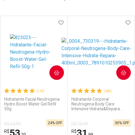
Prateleira
ADICIONAR AOS FAVORITOS
ADI
COMPRAR
COMPRAR
(135)
(280)
Hidratante Facial Neutrogena
Hidratante Corporal
Hydro Boost Water Gel Refil
Neutrogena Body Care
50g
Intensive Hidrata&Repara
400ml
24% OFF
30% OFF
R$ 69,99
R$ 45,99
53
31
R$
R$
,20
,99