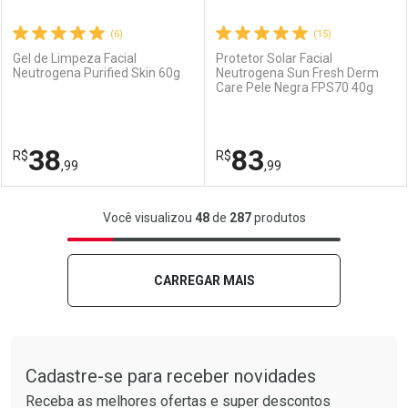
(6)
(15)
Gel de Limpeza Facial
Protetor Solar Facial
Neutrogena Purified Skin 60g
Neutrogena Sun Fresh Derm
Care Pele Negra FPS70 40g
Ativar Desconto
Ativar Desconto
Comprar sem Desconto
Comprar sem Desconto
38
83
R$
Comprar sem Desconto
R$
Comprar sem Desconto
Por R$ 186,99/cada
Por R$ 58,99/cada
,99
,99
Por R$ 186,99/cada
Por R$ 58,99/cada
FECHAR
FECHAR
F
F
Você visualizou
48
de
287
produtos
Laboratório
Por Menos
Laboratório
Por Menos
CARREGAR MAIS
Tudo sobre a Drogarias Pacheco
Cadastre-se para receber novidades
Receba as melhores ofertas e super descontos