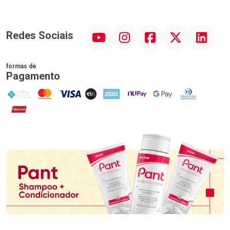
YouTube
Instagram
Facebook
Twitter
Linkedin
Redes Sociais
formas de
Pagamento
PIX
MasterCard
VISA
ELO
AMEX
NuPay
Google Pay
Diners Club
Hipercard
Promoção em Destaque