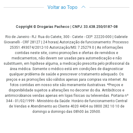
Voltar ao Topo
Copyright
Copyright © Drogarias Pacheco | CNPJ: 33.438.250/0187-08
Rio de Janeiro - RJ: Rua do Catete, 300 - Catete - CEP: 22220-000 | Gabriele
Giovanelli - CRF 28127 | 24 horas| Autorização de funcionamento: Processo:
25351.493074/2012-10 Autorização/MS: 7.25279.0 | As informações
contidas neste site, como promoções e ofertas de remédios e
medicamentos, não devem ser usadas para automedicação e não
substituem, em hipótese alguma, a medicação prescrita pelo profissional da
área médica. Somente o médico está em condições de diagnosticar
qualquer problema de saúde e prescrever o tratamento adequado. Os
preços e as promoções são válidos apenas para compras via internet. As
fotos contidas em nosso site são meramente ilustrativas. *Preços e
disponibilidade sujeitos a alterações no decorrer do dia. Antibióticos e
antimicrobianos vendas apenas em lojas físicas ou televendas. Portaria nº
344 - 01/02/1999 - Ministério da Saúde. Horário de funcionamento Central
de Vendas e Atendimento ao Cliente 4020 4404 ou 0800 282 10 10 de
domingo a domingo das 08h00 às 20h00.
LGPD Aceite os Cookies