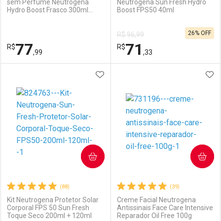
sem Perfume Neutrogena
Neutrogena Sun Fresh Hydro
Hydro Boost Frasco 300ml
Boost FPS50 40ml
Ativar Desconto
Ativar Desconto
Pump
26% OFF
R$ 96,99
Comprar sem Desconto
Comprar sem Desconto
77
71
R$
Comprar sem Desconto
R$
Comprar sem Desconto
Por R$ 31,19/cada
Por R$ 166,00/cada
,99
,33
Por R$ 31,19/cada
Por R$ 166,00/cada
ADICIONAR AOS FAVORITOS
ADI
FECHAR
FECHAR
F
F
Laboratório
Por Menos
Laboratório
Por Menos
COMPRAR
COMPRAR
(88)
(39)
Kit Neutrogena Protetor Solar
Creme Facial Neutrogena
Corporal FPS 50 Sun Fresh
Antissinais Face Care Intensive
Toque Seco 200ml + 120ml
Reparador Oil Free 100g