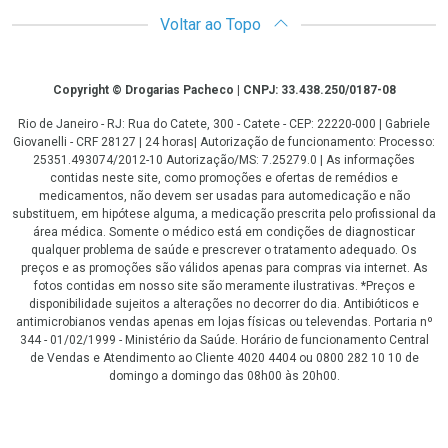
Voltar ao Topo
Copyright
Copyright © Drogarias Pacheco | CNPJ: 33.438.250/0187-08
Rio de Janeiro - RJ: Rua do Catete, 300 - Catete - CEP: 22220-000 | Gabriele
Giovanelli - CRF 28127 | 24 horas| Autorização de funcionamento: Processo:
25351.493074/2012-10 Autorização/MS: 7.25279.0 | As informações
contidas neste site, como promoções e ofertas de remédios e
medicamentos, não devem ser usadas para automedicação e não
substituem, em hipótese alguma, a medicação prescrita pelo profissional da
área médica. Somente o médico está em condições de diagnosticar
qualquer problema de saúde e prescrever o tratamento adequado. Os
preços e as promoções são válidos apenas para compras via internet. As
fotos contidas em nosso site são meramente ilustrativas. *Preços e
disponibilidade sujeitos a alterações no decorrer do dia. Antibióticos e
antimicrobianos vendas apenas em lojas físicas ou televendas. Portaria nº
344 - 01/02/1999 - Ministério da Saúde. Horário de funcionamento Central
de Vendas e Atendimento ao Cliente 4020 4404 ou 0800 282 10 10 de
domingo a domingo das 08h00 às 20h00.
LGPD Aceite os Cookies