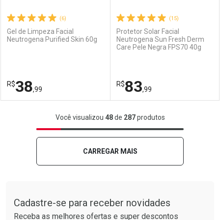
(6)
(15)
Gel de Limpeza Facial
Protetor Solar Facial
Neutrogena Purified Skin 60g
Neutrogena Sun Fresh Derm
Care Pele Negra FPS70 40g
Ativar Desconto
Ativar Desconto
Comprar sem Desconto
Comprar sem Desconto
38
83
R$
Comprar sem Desconto
R$
Comprar sem Desconto
Por R$ 186,99/cada
Por R$ 58,99/cada
,99
,99
Por R$ 186,99/cada
Por R$ 58,99/cada
FECHAR
FECHAR
F
F
Você visualizou
48
de
287
produtos
Laboratório
Por Menos
Laboratório
Por Menos
CARREGAR MAIS
Tudo sobre a Drogarias Pacheco
Cadastre-se para receber novidades
Receba as melhores ofertas e super descontos