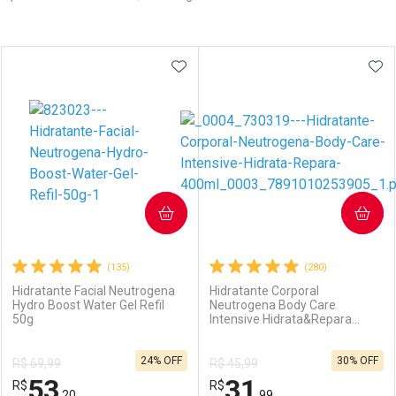
Prateleira
ADICIONAR AOS FAVORITOS
ADI
COMPRAR
COMPRAR
(135)
(280)
Hidratante Facial Neutrogena
Hidratante Corporal
Hydro Boost Water Gel Refil
Neutrogena Body Care
50g
Intensive Hidrata&Repara
400ml
24% OFF
30% OFF
R$ 69,99
R$ 45,99
53
31
R$
R$
,20
,99