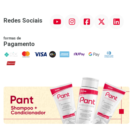
YouTube
Instagram
Facebook
Twitter
Linkedin
Redes Sociais
formas de
Pagamento
PIX
MasterCard
VISA
ELO
AMEX
NuPay
Google Pay
Diners Club
Hipercard
Promoção em Destaque