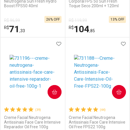
Neutrogena Sun Fresh Hydro
Corporal FPS 50 Sun Fresh
Boost FPS50 40ml
Toque Seco 200ml + 120ml
Ativar Desconto
Ativar Desconto
26% OFF
13% OFF
R$ 96,99
R$ 119,99
Comprar sem Desconto
Comprar sem Desconto
71
104
R$
Comprar sem Desconto
R$
Comprar sem Desconto
Por R$ 31,19/cada
Por R$ 77,99/cada
,33
,85
Por R$ 31,19/cada
Por R$ 77,99/cada
ADICIONAR AOS FAVORITOS
ADI
FECHAR
FECHAR
F
F
Laboratório
Por Menos
Laboratório
Por Menos
COMPRAR
COMPRAR
(39)
(44)
Creme Facial Neutrogena
Creme Facial Neutrogena
Antissinais Face Care Intensive
Antissinais Face Care Intensive
Reparador Oil Free 100g
Oil Free FPS22 100g