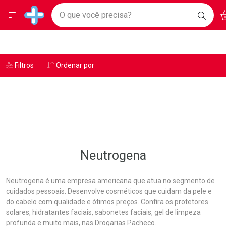
Drogarias Pacheco
Menu
Ac
Ir direto para a home
O que você precisa?
BAIXE
Baixe nosso APP e aproveite Ofertas Exclusivas!
BUSC
O AP
Navegue pela página
Ir direto para o conteúdo
Faça a sua busca
Ir direto para a busca
Ir direto para a conta
Ir direto para a ajuda
Âncoras
Breadcrumb
Filtros
Ordenar por
Drogarias Pacheco
Neutrogena
Ir direto para a notificações
Ir direto para o carrinho
Ir direto para o menu
Neutrogena
Neutrogena é uma empresa americana que atua no segmento de
cuidados pessoais. Desenvolve cosméticos que cuidam da pele e
do cabelo com qualidade e ótimos preços. Confira os protetores
solares, hidratantes faciais, sabonetes faciais, gel de limpeza
profunda e muito mais, nas Drogarias Pacheco.