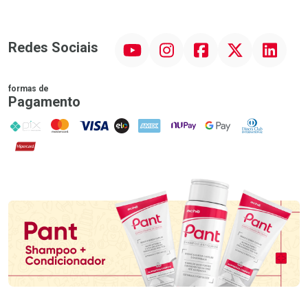
YouTube
Instagram
Facebook
Twitter
Linkedin
Redes Sociais
formas de
Pagamento
PIX
MasterCard
VISA
ELO
AMEX
NuPay
Google Pay
Diners Club
Hipercard
Promoção em Destaque