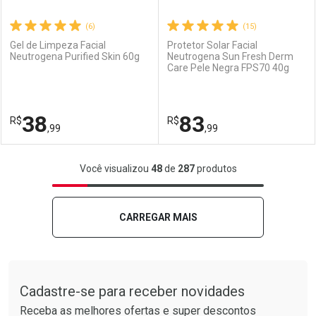
(6)
(15)
Gel de Limpeza Facial
Protetor Solar Facial
Neutrogena Purified Skin 60g
Neutrogena Sun Fresh Derm
Care Pele Negra FPS70 40g
Ativar Desconto
Ativar Desconto
Comprar sem Desconto
Comprar sem Desconto
38
83
R$
Comprar sem Desconto
R$
Comprar sem Desconto
Por R$ 186,99/cada
Por R$ 58,99/cada
,99
,99
Por R$ 186,99/cada
Por R$ 58,99/cada
FECHAR
FECHAR
F
F
Você visualizou
48
de
287
produtos
Laboratório
Por Menos
Laboratório
Por Menos
CARREGAR MAIS
Tudo sobre a Drogarias Pacheco
Cadastre-se para receber novidades
Receba as melhores ofertas e super descontos