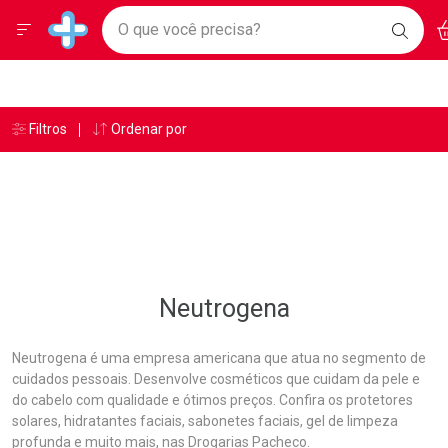
Drogarias Pacheco
Menu
Ac
Ir direto para a home
O que você precisa?
BAIXE
Baixe nosso APP e aproveite Ofertas Exclusivas!
BUSC
O AP
Navegue pela página
Ir direto para o conteúdo
Faça a sua busca
Ir direto para a busca
Ir direto para a conta
Ir direto para a ajuda
Âncoras
Breadcrumb
Filtros
Ordenar por
Drogarias Pacheco
Neutrogena
Ir direto para a notificações
Ir direto para o carrinho
Ir direto para o menu
Neutrogena
Neutrogena é uma empresa americana que atua no segmento de
cuidados pessoais. Desenvolve cosméticos que cuidam da pele e
do cabelo com qualidade e ótimos preços. Confira os protetores
solares, hidratantes faciais, sabonetes faciais, gel de limpeza
profunda e muito mais, nas Drogarias Pacheco.