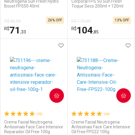
Neutrogena Sun Fresh Hydro
Corporal FPS 50 Sun Fresh
Boost FPS50 40ml
Toque Seco 200ml + 120ml
Ativar Desconto
Ativar Desconto
26% OFF
13% OFF
R$ 96,99
R$ 119,99
Comprar sem Desconto
Comprar sem Desconto
71
104
R$
Comprar sem Desconto
R$
Comprar sem Desconto
Por R$ 31,19/cada
Por R$ 77,99/cada
,33
,85
Por R$ 31,19/cada
Por R$ 77,99/cada
ADICIONAR AOS FAVORITOS
ADI
FECHAR
FECHAR
F
F
Laboratório
Por Menos
Laboratório
Por Menos
COMPRAR
COMPRAR
(39)
(44)
Creme Facial Neutrogena
Creme Facial Neutrogena
Antissinais Face Care Intensive
Antissinais Face Care Intensive
Reparador Oil Free 100g
Oil Free FPS22 100g