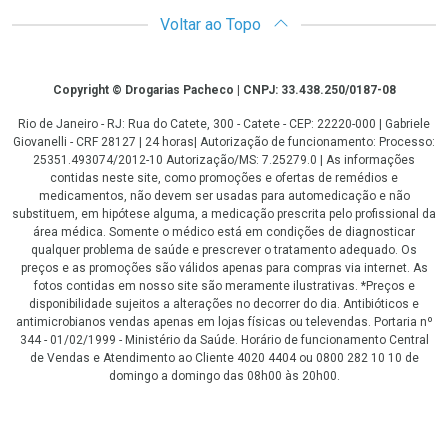
Voltar ao Topo
Copyright
Copyright © Drogarias Pacheco | CNPJ: 33.438.250/0187-08
Rio de Janeiro - RJ: Rua do Catete, 300 - Catete - CEP: 22220-000 | Gabriele
Giovanelli - CRF 28127 | 24 horas| Autorização de funcionamento: Processo:
25351.493074/2012-10 Autorização/MS: 7.25279.0 | As informações
contidas neste site, como promoções e ofertas de remédios e
medicamentos, não devem ser usadas para automedicação e não
substituem, em hipótese alguma, a medicação prescrita pelo profissional da
área médica. Somente o médico está em condições de diagnosticar
qualquer problema de saúde e prescrever o tratamento adequado. Os
preços e as promoções são válidos apenas para compras via internet. As
fotos contidas em nosso site são meramente ilustrativas. *Preços e
disponibilidade sujeitos a alterações no decorrer do dia. Antibióticos e
antimicrobianos vendas apenas em lojas físicas ou televendas. Portaria nº
344 - 01/02/1999 - Ministério da Saúde. Horário de funcionamento Central
de Vendas e Atendimento ao Cliente 4020 4404 ou 0800 282 10 10 de
domingo a domingo das 08h00 às 20h00.
LGPD Aceite os Cookies