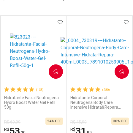
Prateleira
ADICIONAR AOS FAVORITOS
ADI
COMPRAR
COMPRAR
(135)
(280)
Hidratante Facial Neutrogena
Hidratante Corporal
Hydro Boost Water Gel Refil
Neutrogena Body Care
50g
Intensive Hidrata&Repara
400ml
24% OFF
30% OFF
R$ 69,99
R$ 45,99
53
31
R$
R$
,20
,99