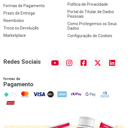
Política de Privacidade
Formas de Pagamento
Portal do Titular de Dados
Prazo de Entrega
Pessoais
Reembolso
Como Protegemos os Seus
Troca ou Devolução
Dados
Marketplace
Configuração de Cookies
YouTube
Instagram
Facebook
Twitter
Linkedin
Redes Sociais
formas de
Pagamento
PIX
MasterCard
VISA
ELO
AMEX
NuPay
Google Pay
Diners Club
Hipercard
Promoção em Destaque