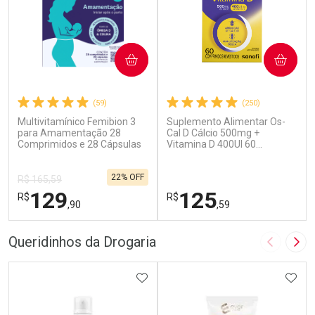
COMPRAR
COMPRAR
(59)
(250)
Multivitamínico Femibion 3
Suplemento Alimentar Os-
para Amamentação 28
Cal D Cálcio 500mg +
Comprimidos e 28 Cápsulas
Vitamina D 400UI 60
Comprimidos
22% OFF
R$ 165,59
129
125
R$
R$
,90
,59
FECHAR
F
FECHAR
F
Queridinhos da Drogaria
Imagem A
Pró
Laboratório
Laboratório
Por Menos
ADICIONAR AOS FAVORITOS
Por Menos
ADIC