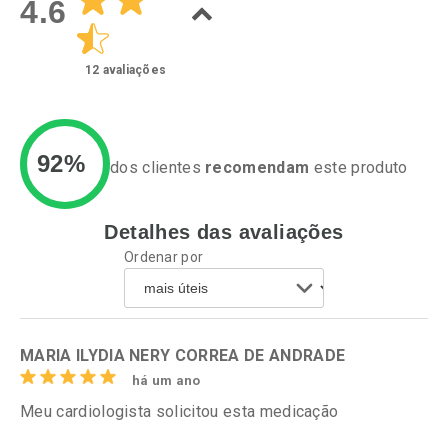
4.6
12
avaliações
92%
dos clientes
recomendam
este produto
Detalhes das avaliações
Ativar Desconto
Ativar Desconto
Ordenar por
Comprar sem Desconto
Comprar sem Desconto
Por R$ 55,19/cada
Por R$ 34,39/cada
Comprar sem Desconto
Comprar sem Desconto
Por R$ 55,19/cada
Por R$ 34,39/cada
MARIA ILYDIA NERY CORREA DE ANDRADE
há um ano
Meu cardiologista solicitou esta medicação