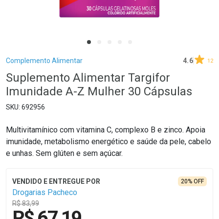
Breadcrumb
Complemento Alimentar
4.6
12
Suplemento Alimentar Targifor
Imunidade A-Z Mulher 30 Cápsulas
692956
Multivitamínico com vitamina C, complexo B e zinco. Apoia
imunidade, metabolismo energético e saúde da pele, cabelo
e unhas. Sem glúten e sem açúcar.
20% OFF
Drogarias Pacheco
R$ 83,99
R$ 67,19