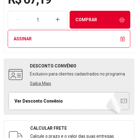
REMOVER UMA UNIDADE
AUMENTAR UMA UNIDADE
COMPRAR
ASSINAR
DESCONTO
CONVÊNIO
Exclusivo para clientes cadastrados no programa
Saiba Mais
Ver Desconto Convênio
CALCULAR FRETE
Formulário para Calcular o Frete
Calcule o prazo e o valor das suas entregas