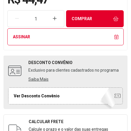
REMOVER UMA UNIDADE
AUMENTAR UMA UNIDADE
COMPRAR
ASSINAR
DESCONTO
CONVÊNIO
Exclusivo para clientes cadastrados no programa
Saiba Mais
Ver Desconto Convênio
CALCULAR FRETE
Formulário para Calcular o Frete
Calcule o prazo e o valor das suas entregas