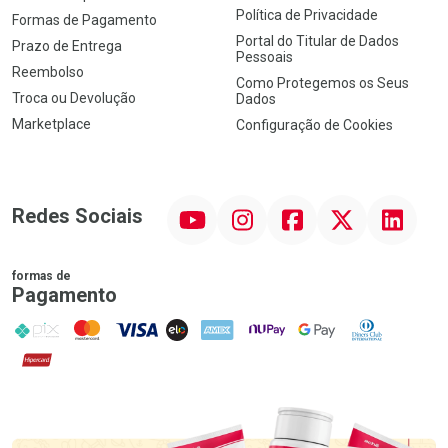
Política de Privacidade
Formas de Pagamento
Portal do Titular de Dados
Prazo de Entrega
Pessoais
Reembolso
Como Protegemos os Seus
Troca ou Devolução
Dados
Marketplace
Configuração de Cookies
YouTube
Instagram
Facebook
Twitter
Linkedin
Redes Sociais
formas de
Pagamento
PIX
MasterCard
VISA
ELO
AMEX
NuPay
Google Pay
Diners Club
Hipercard
Promoção em Destaque