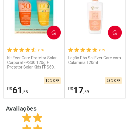
COMPRAR
COMPRAR
(19)
(12)
Kit Ever Care Protetor Solar
Loção Pós Sol Ever Care com
Ativar Desconto
Ativar Desconto
Corporal FPS30 120g +
Calamina 120ml
Protetor Solar Kids FPS60
Comprar sem Desconto
Comprar sem Desconto
120g
Por R$ 125,59/cada
Por R$ 125,99/cada
Comprar sem Desconto
Comprar sem Desconto
10% OFF
23% OFF
Por R$ 125,59/cada
Por R$ 125,99/cada
61
17
R$
R$
,55
,59
FECHAR
F
FECHAR
F
Avaliações
Laboratório
Laboratório
Por Menos
Por Menos