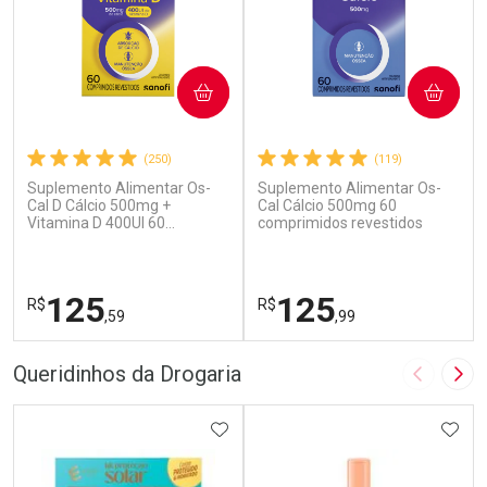
COMPRAR
COMPRAR
(250)
(119)
Suplemento Alimentar Os-
Suplemento Alimentar Os-
Cal D Cálcio 500mg +
Cal Cálcio 500mg 60
Vitamina D 400UI 60
comprimidos revestidos
Comprimidos
125
125
R$
R$
,59
,99
FECHAR
F
FECHAR
F
Queridinhos da Drogaria
Imagem A
Pró
Laboratório
Laboratório
Por Menos
ADICIONAR AOS FAVORITOS
Por Menos
ADIC