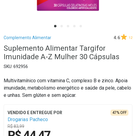
Breadcrumb
Complemento Alimentar
4.6
12
Suplemento Alimentar Targifor
Imunidade A-Z Mulher 30 Cápsulas
692956
Multivitamínico com vitamina C, complexo B e zinco. Apoia
imunidade, metabolismo energético e saúde da pele, cabelo
e unhas. Sem glúten e sem açúcar.
47% OFF
Drogarias Pacheco
R$ 83,99
R$ 44,47