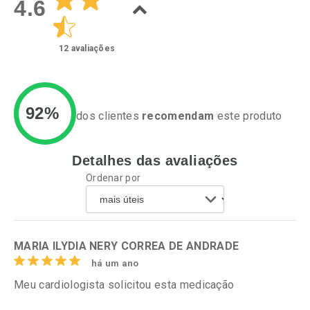
4.6
12
avaliações
92%
dos clientes
recomendam
este produto
Detalhes das avaliações
Ativar Desconto
Ativar Desconto
Ordenar por
Comprar sem Desconto
Comprar sem Desconto
Por R$ 61,55/cada
Por R$ 17,59/cada
Comprar sem Desconto
Comprar sem Desconto
Por R$ 61,55/cada
Por R$ 17,59/cada
MARIA ILYDIA NERY CORREA DE ANDRADE
há um ano
Meu cardiologista solicitou esta medicação