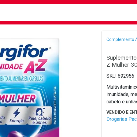
busca
isa?
Bread
Complemento A
Suplemento 
Z Mulher 3
692956
Multivitamíni
imunidade, me
cabelo e unha
Drogarias Pa