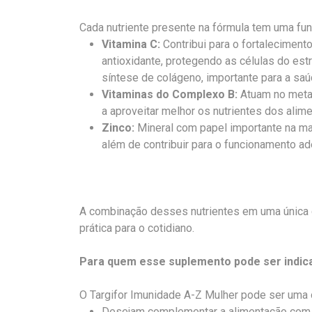
Cada nutriente presente na fórmula tem uma fu
Vitamina C:
Contribui para o fortalecimen
antioxidante, protegendo as células do est
síntese de colágeno, importante para a sa
Vitaminas do Complexo B:
Atuam no metab
a aproveitar melhor os nutrientes dos alim
Zinco:
Mineral com papel importante na ma
além de contribuir para o funcionamento 
A combinação desses nutrientes em uma única c
prática para o cotidiano.
Para quem esse suplemento pode ser indic
O Targifor Imunidade A-Z Mulher pode ser uma 
Desejam complementar a alimentação com 