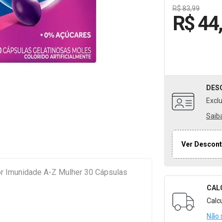
R$ 83,99
R$ 44
DES
Excl
Saib
Ver Descont
or Imunidade A-Z Mulher 30 Cápsulas
CAL
Formulári
Calc
Não 