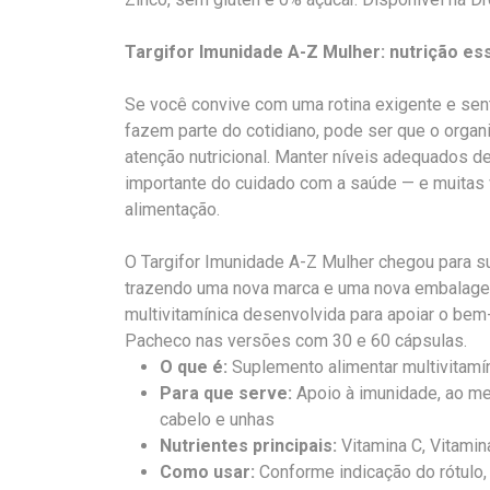
Targifor Imunidade A-Z Mulher: nutrição ess
Se você convive com uma rotina exigente e sent
fazem parte do cotidiano, pode ser que o orga
atenção nutricional. Manter níveis adequados d
importante do cuidado com a saúde — e muitas v
alimentação.
O Targifor Imunidade A-Z Mulher chegou para su
trazendo uma nova marca e uma nova embalag
multivitamínica desenvolvida para apoiar o bem-
Pacheco nas versões com 30 e 60 cápsulas.
O que é:
Suplemento alimentar multivitamí
Para que serve:
Apoio à imunidade, ao me
cabelo e unhas
Nutrientes principais:
Vitamina C, Vitami
Como usar:
Conforme indicação do rótulo,