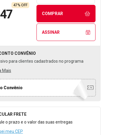
47% OFF
,47
COMPRAR
ASSINAR
CONTO
CONVÊNIO
usivo para clientes cadastrados no programa
a Mais
o Convênio
CULAR FRETE
o para Calcular o Frete
ule o prazo e o valor das suas entregas
sei meu CEP