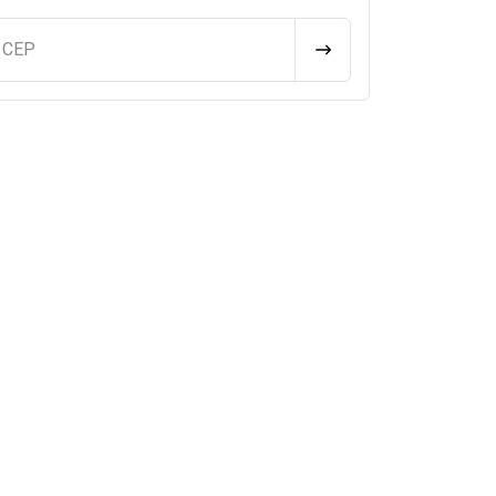
u CEP
CALCULAR FRETE