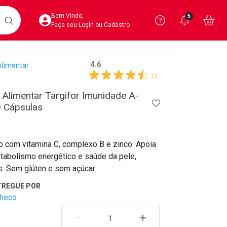
Acesse sua Conta
Precisa de 
Notific
Aces
Bem Vindo,
5
Você po
notifica
Vo
it
BUSCAR
Ver Recursos 
Faça seu Login ou Cadastro
crumb
4.6
limentar
Atendimento ao 
12
Central de Ajud
Alimentar Targifor Imunidade A-
ADICIONAR AOS 
0 Cápsulas
Televendas
4020-4404
co com vitamina C, complexo B e zinco. Apoia
tabolismo energético e saúde da pele,
s. Sem glúten e sem açúcar.
checo
REMOVER UMA UNIDADE
AUMENTAR UMA UNIDA