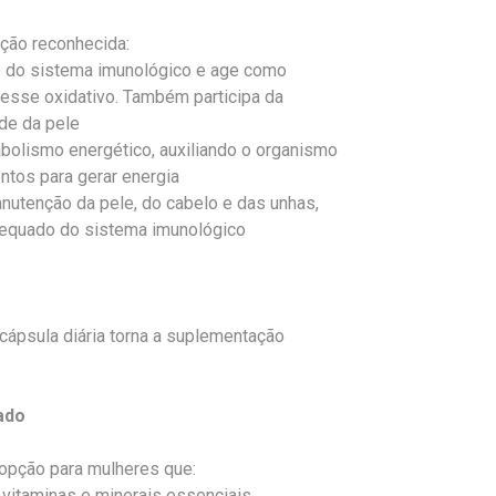
nção reconhecida:
to do sistema imunológico e age como
resse oxidativo. Também participa da
úde da pele
olismo energético, auxiliando o organismo
entos para gerar energia
nutenção da pele, do cabelo e das unhas,
adequado do sistema imunológico
ápsula diária torna a suplementação
ado
opção para mulheres que:
vitaminas e minerais essenciais