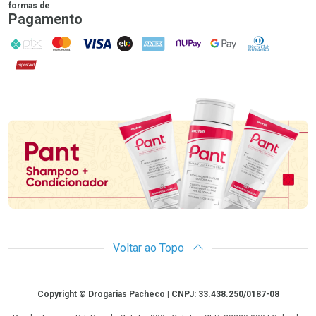
formas de
Pagamento
PIX
MasterCard
VISA
ELO
AMEX
NuPay
Google Pay
Diners Club
Hipercard
Promoção em Destaque
Voltar ao Topo
Copyright
Copyright © Drogarias Pacheco | CNPJ: 33.438.250/0187-08