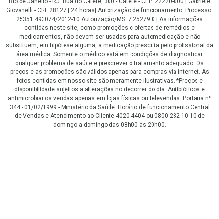
Rio de Janeiro - RJ: Rua do Catete, 300 - Catete - CEP: 22220-000 | Gabriele
Giovanelli - CRF 28127 | 24 horas| Autorização de funcionamento: Processo:
25351.493074/2012-10 Autorização/MS: 7.25279.0 | As informações
contidas neste site, como promoções e ofertas de remédios e
medicamentos, não devem ser usadas para automedicação e não
substituem, em hipótese alguma, a medicação prescrita pelo profissional da
área médica. Somente o médico está em condições de diagnosticar
qualquer problema de saúde e prescrever o tratamento adequado. Os
preços e as promoções são válidos apenas para compras via internet. As
fotos contidas em nosso site são meramente ilustrativas. *Preços e
disponibilidade sujeitos a alterações no decorrer do dia. Antibióticos e
antimicrobianos vendas apenas em lojas físicas ou televendas. Portaria nº
344 - 01/02/1999 - Ministério da Saúde. Horário de funcionamento Central
de Vendas e Atendimento ao Cliente 4020 4404 ou 0800 282 10 10 de
domingo a domingo das 08h00 às 20h00.
LGPD Aceite os Cookies