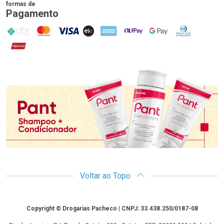
formas de
Pagamento
PIX
MasterCard
VISA
ELO
AMEX
NuPay
Google Pay
Diners Club
Hipercard
Promoção em Destaque
Voltar ao Topo
Copyright
Copyright © Drogarias Pacheco | CNPJ: 33.438.250/0187-08