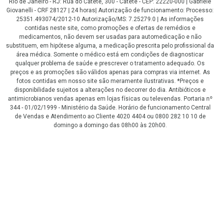
Rio de Janeiro - RJ: Rua do Catete, 300 - Catete - CEP: 22220-000 | Gabriele
Giovanelli - CRF 28127 | 24 horas| Autorização de funcionamento: Processo:
25351.493074/2012-10 Autorização/MS: 7.25279.0 | As informações
contidas neste site, como promoções e ofertas de remédios e
medicamentos, não devem ser usadas para automedicação e não
substituem, em hipótese alguma, a medicação prescrita pelo profissional da
área médica. Somente o médico está em condições de diagnosticar
qualquer problema de saúde e prescrever o tratamento adequado. Os
preços e as promoções são válidos apenas para compras via internet. As
fotos contidas em nosso site são meramente ilustrativas. *Preços e
disponibilidade sujeitos a alterações no decorrer do dia. Antibióticos e
antimicrobianos vendas apenas em lojas físicas ou televendas. Portaria nº
344 - 01/02/1999 - Ministério da Saúde. Horário de funcionamento Central
de Vendas e Atendimento ao Cliente 4020 4404 ou 0800 282 10 10 de
domingo a domingo das 08h00 às 20h00.
LGPD Aceite os Cookies