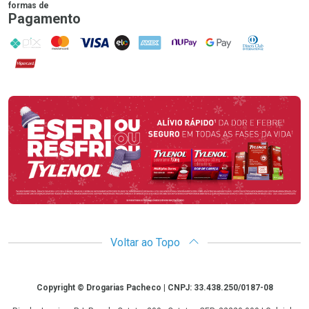
formas de
Pagamento
PIX
MasterCard
VISA
ELO
AMEX
NuPay
Google Pay
Diners Club
Hipercard
Promoção em Destaque
Voltar ao Topo
Copyright
Copyright © Drogarias Pacheco | CNPJ: 33.438.250/0187-08