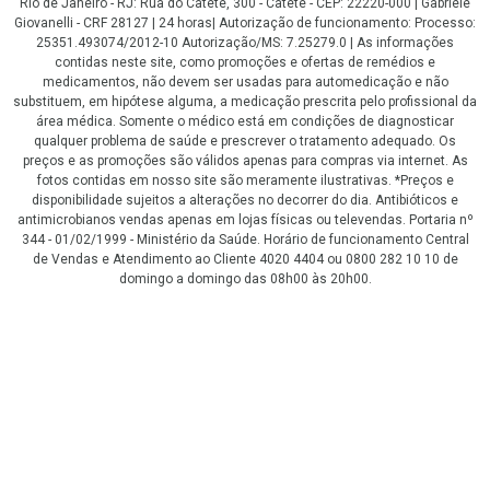
Rio de Janeiro - RJ: Rua do Catete, 300 - Catete - CEP: 22220-000 | Gabriele
Giovanelli - CRF 28127 | 24 horas| Autorização de funcionamento: Processo:
25351.493074/2012-10 Autorização/MS: 7.25279.0 | As informações
contidas neste site, como promoções e ofertas de remédios e
medicamentos, não devem ser usadas para automedicação e não
substituem, em hipótese alguma, a medicação prescrita pelo profissional da
área médica. Somente o médico está em condições de diagnosticar
qualquer problema de saúde e prescrever o tratamento adequado. Os
preços e as promoções são válidos apenas para compras via internet. As
fotos contidas em nosso site são meramente ilustrativas. *Preços e
disponibilidade sujeitos a alterações no decorrer do dia. Antibióticos e
antimicrobianos vendas apenas em lojas físicas ou televendas. Portaria nº
344 - 01/02/1999 - Ministério da Saúde. Horário de funcionamento Central
de Vendas e Atendimento ao Cliente 4020 4404 ou 0800 282 10 10 de
domingo a domingo das 08h00 às 20h00.
LGPD Aceite os Cookies